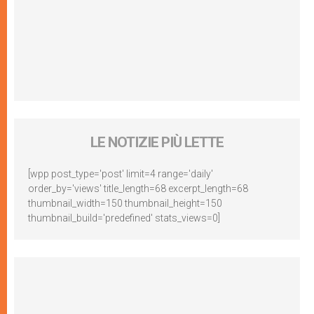
LE NOTIZIE PIÙ LETTE
[wpp post_type='post' limit=4 range='daily'
order_by='views' title_length=68 excerpt_length=68
thumbnail_width=150 thumbnail_height=150
thumbnail_build='predefined' stats_views=0]