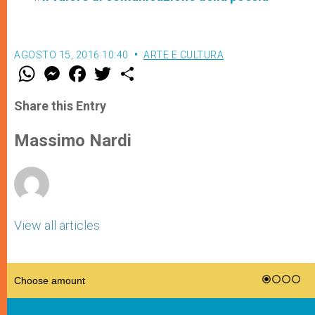
AGOSTO 15, 2016 10:40
ARTE E CULTURA
W
M
F
T
S
h
e
a
w
h
a
s
c
i
a
t
s
e
t
r
Share this Entry
s
e
b
t
e
A
n
o
e
p
g
o
r
Massimo Nardi
p
e
k
r
View all articles