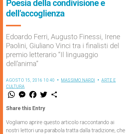
Poesia della condivisione e
dell’accoglienza
Edoardo Ferri, Augusto Finessi, Irene
Paolini, Giuliano Vinci tra i finalisti del
premio letterario “Il linguaggio
dell’anima”
AGOSTO 15, 2016 10:40
MASSIMO NARDI
ARTE E
CULTURA
W
M
F
T
S
h
e
a
w
h
a
s
c
i
a
t
s
e
t
r
Share this Entry
s
e
b
t
e
A
n
o
e
p
g
o
r
Vogliamo aprire questo articolo raccontando ai
p
e
k
nostri lettori una parabola tratta dalla tradizione, che
r