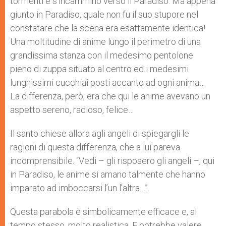
tormenti e s’incamminò verso il Paradiso. Ma appena
giunto in Paradiso, quale non fu il suo stupore nel
constatare che la scena era esattamente identica!
Una moltitudine di anime lungo il perimetro di una
grandissima stanza con il medesimo pentolone
pieno di zuppa situato al centro ed i medesimi
lunghissimi cucchiai posti accanto ad ogni anima…
La differenza, però, era che qui le anime avevano un
aspetto sereno, radioso, felice…
Il santo chiese allora agli angeli di spiegargli le
ragioni di questa differenza, che a lui pareva
incomprensibile. “Vedi – gli risposero gli angeli –, qui
in Paradiso, le anime si amano talmente che hanno
imparato ad imboccarsi l’un l’altra…”.
Questa parabola è simbolicamente efficace e, al
tempo stesso, molto realistica. E potrebbe valere