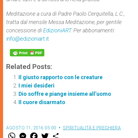
Meditazione a cura di Padre Paolo Cerquitella, L.C.,
tratta dal mensile Messa Meditazione, per gentile
concessione di
EdizioniART
. Per abbonamenti:
info@edizioniart.it
Related Posts:
Il giusto rapporto con le creature
I miei desideri
Dio soffre e piange insieme all’uomo
Il cuore disarmato
AGOSTO 11, 2016 05:00
SPIRITUALITÀ E PREGHIERA
W
M
F
T
S