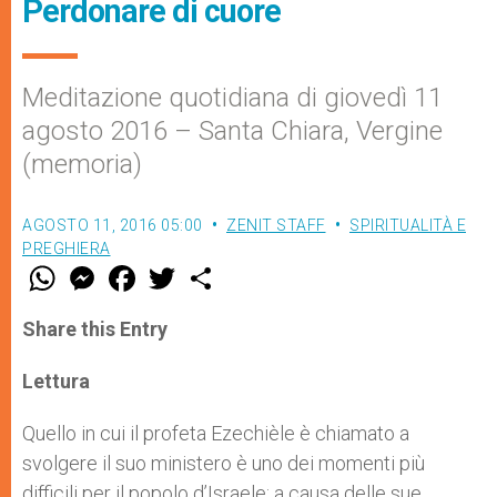
Perdonare di cuore
Meditazione quotidiana di giovedì 11
agosto 2016 – Santa Chiara, Vergine
(memoria)
AGOSTO 11, 2016 05:00
ZENIT STAFF
SPIRITUALITÀ E
PREGHIERA
W
M
F
T
S
h
e
a
w
h
a
s
c
i
a
t
s
e
t
r
Share this Entry
s
e
b
t
e
A
n
o
e
p
g
o
r
Lettura
p
e
k
r
Quello in cui il profeta Ezechièle è chiamato a
svolgere il suo ministero è uno dei momenti più
difficili per il popolo d’Israele: a causa delle sue