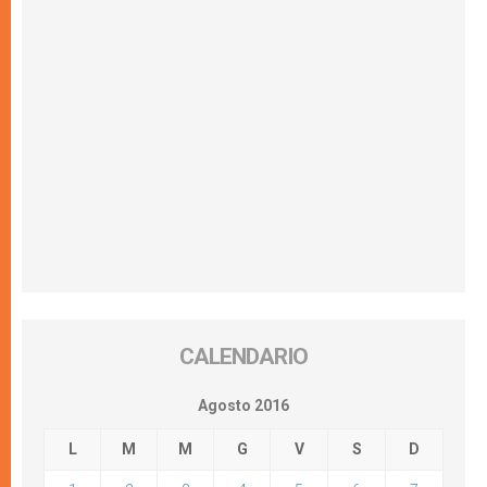
CALENDARIO
Agosto 2016
L
M
M
G
V
S
D