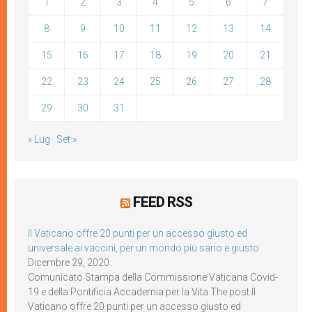
1
2
3
4
5
6
7
8
9
10
11
12
13
14
15
16
17
18
19
20
21
22
23
24
25
26
27
28
29
30
31
« Lug
Set »
FEED RSS
Il Vaticano offre 20 punti per un accesso giusto ed
universale ai vaccini, per un mondo più sano e giusto
Dicembre 29, 2020
Comunicato Stampa della Commissione Vaticana Covid-
19 e della Pontificia Accademia per la Vita The post Il
Vaticano offre 20 punti per un accesso giusto ed