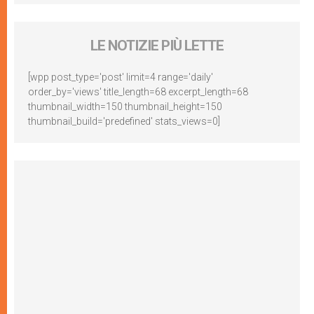
LE NOTIZIE PIÙ LETTE
[wpp post_type='post' limit=4 range='daily'
order_by='views' title_length=68 excerpt_length=68
thumbnail_width=150 thumbnail_height=150
thumbnail_build='predefined' stats_views=0]