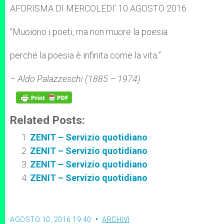
p
g
o
r
AFORISMA DI MERCOLEDI’ 10 AGOSTO 2016
p
e
k
r
“Muoiono i poeti, ma non muore la poesia
perché la poesia è infinita come la vita.”
– Aldo Palazzeschi (1885 – 1974)
Related Posts:
ZENIT – Servizio quotidiano
ZENIT – Servizio quotidiano
ZENIT – Servizio quotidiano
ZENIT – Servizio quotidiano
AGOSTO 10, 2016 19:40
ARCHIVI