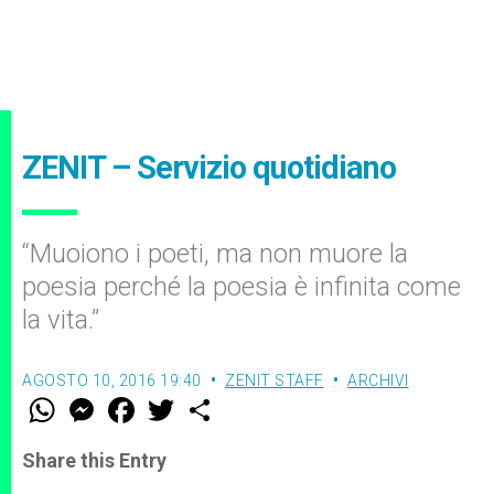
ZENIT – Servizio quotidiano
“Muoiono i poeti, ma non muore la
poesia perché la poesia è infinita come
la vita.”
AGOSTO 10, 2016 19:40
ZENIT STAFF
ARCHIVI
W
M
F
T
S
h
e
a
w
h
a
s
c
i
a
t
s
e
t
r
Share this Entry
s
e
b
t
e
A
n
o
e