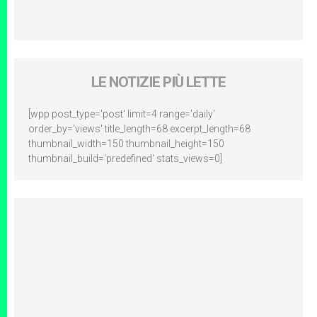
LE NOTIZIE PIÙ LETTE
[wpp post_type='post' limit=4 range='daily'
order_by='views' title_length=68 excerpt_length=68
thumbnail_width=150 thumbnail_height=150
thumbnail_build='predefined' stats_views=0]