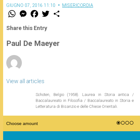
GIUGNO 07, 2016 11:10
MISERICORDIA
W
M
F
T
S
h
e
a
w
h
a
s
c
i
a
t
s
e
t
r
Share this Entry
s
e
b
t
e
A
n
o
e
p
g
o
r
Paul De Maeyer
p
e
k
r
View all articles
Schoten, Belgio (1958). Laurea in Storia antica /
Baccalaureato in Filosofia / Baccalaureato in Storia e
Letteratura di Bisanzio e delle Chiese Orientali.