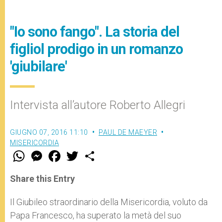
"Io sono fango". La storia del
figliol prodigo in un romanzo
'giubilare'
Intervista all’autore Roberto Allegri
GIUGNO 07, 2016 11:10
PAUL DE MAEYER
MISERICORDIA
W
M
F
T
S
h
e
a
w
h
a
s
c
i
a
t
s
e
t
r
Share this Entry
s
e
b
t
e
A
n
o
e
p
g
o
r
Il Giubileo straordinario della Misericordia, voluto da
p
e
k
Papa Francesco, ha superato la metà del suo
r