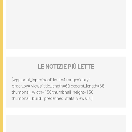
LE NOTIZIE PIÙ LETTE
[wpp post_type='post' limit=4 range='daily'
order_by='views' title_length=68 excerpt_length=68
thumbnail_width=150 thumbnail_height=150
thumbnail_build='predefined' stats_views=0]