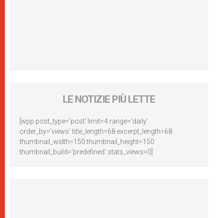
LE NOTIZIE PIÙ LETTE
[wpp post_type='post' limit=4 range='daily'
order_by='views' title_length=68 excerpt_length=68
thumbnail_width=150 thumbnail_height=150
thumbnail_build='predefined' stats_views=0]