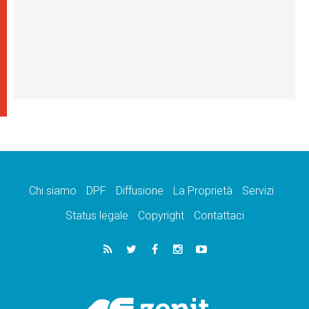
Chi siamo
DPF
Diffusione
La Proprietà
Servizi
Status legale
Copyright
Contattaci