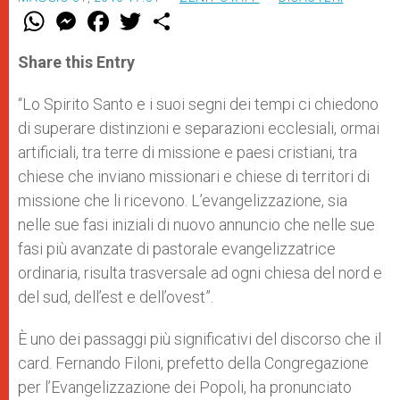
W
M
F
T
S
h
e
a
w
h
a
s
c
i
a
t
s
e
t
r
Share this Entry
s
e
b
t
e
A
n
o
e
p
g
o
r
“Lo Spirito Santo e i suoi segni dei tempi ci chiedono
p
e
k
di superare distinzioni e separazioni ecclesiali, ormai
r
artificiali, tra terre di missione e paesi cristiani, tra
chiese che inviano missionari e chiese di territori di
missione che li ricevono. L’evangelizzazione, sia
nelle sue fasi iniziali di nuovo annuncio che nelle sue
fasi più avanzate di pastorale evangelizzatrice
ordinaria, risulta trasversale ad ogni chiesa del nord e
del sud, dell’est e dell’ovest”.
È uno dei passaggi più significativi del discorso che il
card. Fernando Filoni, prefetto della Congregazione
per l’Evangelizzazione dei Popoli, ha pronunciato