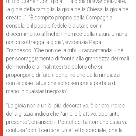
di Dio. Come? Con “gioia”: “La gioia di evangelizzare,
la gioia della famiglia, la gioia della Chiesa, la gioia del
creato…”. “È compito proprio della Compagnia
consolare il popolo fedele e aiutare con il
discernimento affinché il nemico della natura umana
non ci sottragga la gioia”, evidenzia Papa
Francesco.
“Che non ce la rubi – raccomanda – né
per scoraggiamento di fronte alla grandezza dei mali
del mondo e ai malintesi tra coloro che si
propongono di fare il bene, né che ce la rimpiazzi
con le gioie fatue che sono sempre a portata di
mano in qualsiasi negozio”.
“La gioia non è un ‘di più’ decorativo, è chiaro indice
della grazia: indica che l’amore è attivo, operante,
presente”, chiarisce il Pontefice, tantomeno essa va
confusa “con il cercare ‘un effetto speciale’, che la