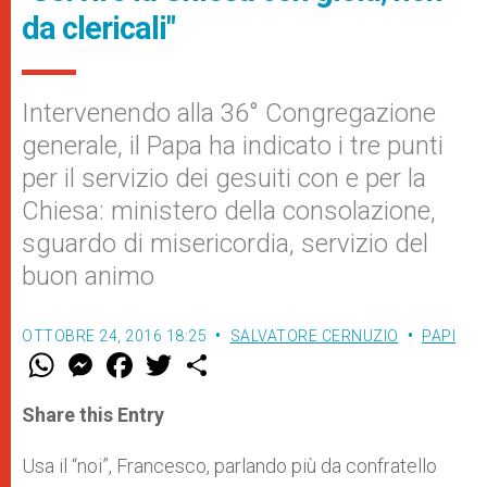
da clericali"
Intervenendo alla 36° Congregazione
generale, il Papa ha indicato i tre punti
per il servizio dei gesuiti con e per la
Chiesa: ministero della consolazione,
sguardo di misericordia, servizio del
buon animo
OTTOBRE 24, 2016 18:25
SALVATORE CERNUZIO
PAPI
W
M
F
T
S
h
e
a
w
h
a
s
c
i
a
t
s
e
t
r
Share this Entry
s
e
b
t
e
A
n
o
e
p
g
o
r
Usa il “noi”, Francesco, parlando più da confratello
p
e
k