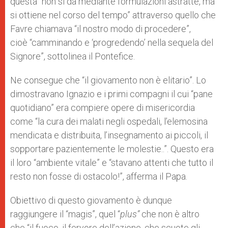
questa “non si dà mediante formulazioni astratte, ma
si ottiene nel corso del tempo” attraverso quello che
Favre chiamava “il nostro modo di procedere”,
cioè
“camminando e ‘progredendo’ nella sequela del
Signore”, sottolinea il Pontefice.
Ne consegue che “il giovamento non è elitario”. Lo
dimostravano Ignazio e i primi compagni il cui “pane
quotidiano” era compiere
opere di misericordia
come “la cura dei malati negli ospedali, l’elemosina
mendicata e distribuita, l’insegnamento ai piccoli, il
sopportare pazientemente le molestie..”. Questo era
il loro “ambiente vitale” e “stavano attenti che tutto il
resto non fosse di ostacolo!”, afferma il Papa.
Obiettivo di questo giovamento è dunque
raggiungere il “magis”, quel “
plus”
che non è altro
che
“il fuoco, il fervore dell’azione, che scuote gli