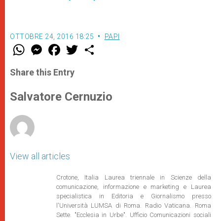
OTTOBRE 24, 2016 18:25
PAPI
W
M
F
T
S
h
e
a
w
h
a
s
c
i
a
t
s
e
t
r
Share this Entry
s
e
b
t
e
A
n
o
e
p
g
o
r
Salvatore Cernuzio
p
e
k
r
View all articles
Crotone, Italia Laurea triennale in Scienze della
comunicazione, informazione e marketing e Laurea
specialistica in Editoria e Giornalismo presso
l'Università LUMSA di Roma. Radio Vaticana. Roma
Sette. "Ecclesia in Urbe". Ufficio Comunicazioni sociali