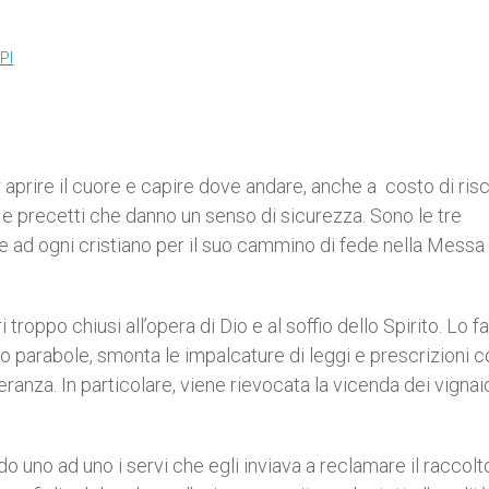
PI
r aprire il cuore e capire dove andare, anche a
costo di risc
e e precetti che danno un senso di sicurezza. Sono le tre
e ad ogni cristiano per il suo cammino di fede nella Messa
 troppo chiusi all’opera di Dio e al soffio dello Spirito. Lo fa
o parabole, smonta le impalcature di leggi e prescrizioni c
ranza. In particolare, viene rievocata la vicenda dei vignaio
do uno ad uno i servi che egli inviava a reclamare il raccol