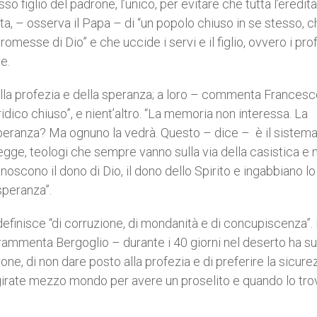
o figlio del padrone, l’unico, per evitare che tutta l’eredità
a, – osserva il Papa – di “un popolo chiuso in se stesso, 
omesse di Dio” e che uccide i servi e il figlio, ovvero i prof
e.
la profezia e della speranza; a loro – commenta Francesc
ridico chiuso”, e nient’altro. “La memoria non interessa. La
 speranza? Ma ognuno la vedrà. Questo – dice –
è il sistem
 legge, teologi che sempre vanno sulla via della casistica e 
noscono il dono di Dio, il dono dello Spirito e ingabbiano lo
speranza”.
efinisce “di corruzione, di mondanità e di concupiscenza”.
rammenta Bergoglio – durante i 40 giorni nel deserto ha su
ne, di non dare posto alla profezia e di preferire la sicure
 girate mezzo mondo per avere un proselito e quando lo trov