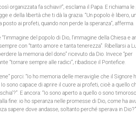
sì organizzata fa schiavi!”, esclama il Papa. E richiama le
ge e della libertà che ti dà la grazia. “Un popolo è libero, u
 posto ai profeti, quando non perde la speranza”, afferma.
 “l’immagine del popolo di Dio, l’immagine della Chiesa e 
 sempre con “tanto amore e tanta tenerezza”. Ribellarsi a Lu
“perdere la memoria del dono” ricevuto da Dio. Invece “per
te “tornare sempre alle radici”, ribadisce il Pontefice.
ne” porci: “Io ho memoria delle meraviglie che il Signore h
o sono capace di aprire il cuore ai profeti, cioè a quello c
 rischia’?”. E ancora: “Io sono aperto a quello o sono timoros
alla fine: io ho speranza nelle promesse di Dio, come ha av
nza sapere dove andasse, soltanto perché sperava in Dio?”