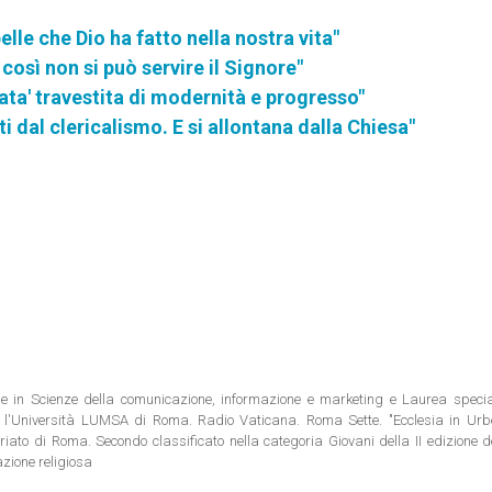
le che Dio ha fatto nella nostra vita"
 così non si può servire il Signore"
ta' travestita di modernità e progresso"
i dal clericalismo. E si allontana dalla Chiesa"
ale in Scienze della comunicazione, informazione e marketing e Laurea special
 l'Università LUMSA di Roma. Radio Vaticana. Roma Sette. "Ecclesia in Urbe"
riato di Roma. Secondo classificato nella categoria Giovani della II edizione 
azione religiosa