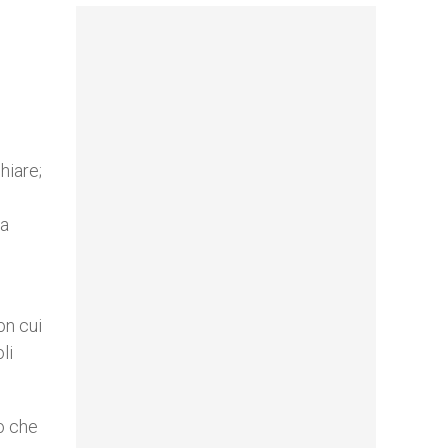
hiare;
 a
on cui
li
to che