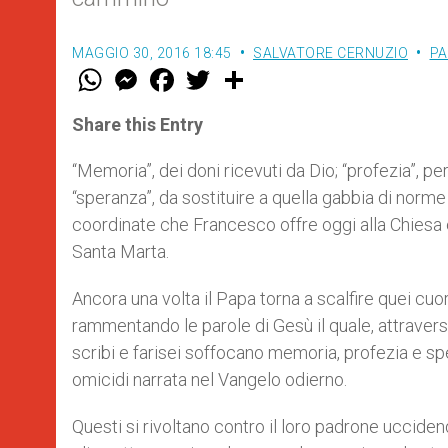
MAGGIO 30, 2016 18:45
SALVATORE CERNUZIO
PA
W
M
F
T
S
h
e
a
w
h
a
s
c
i
a
t
s
e
t
r
Share this Entry
s
e
b
t
e
A
n
o
e
p
g
o
r
“Memoria”, dei doni ricevuti da Dio; “profezia”, pe
p
e
k
“speranza”, da sostituire a quella gabbia di norm
r
coordinate che Francesco offre oggi alla Chiesa 
Santa Marta.
Ancora una volta il Papa torna a scalfire quei cuori
rammentando le parole di Gesù il quale, attravers
scribi e farisei soffocano memoria, profezia e spe
omicidi narrata nel Vangelo odierno.
Questi si rivoltano contro il loro padrone ucciden