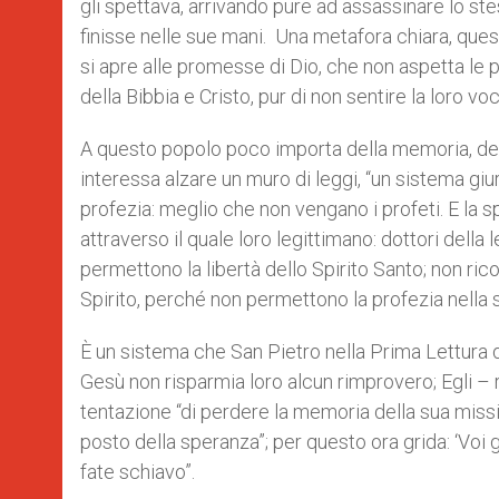
gli spettava, arrivando pure ad assassinare lo stess
finisse nelle sue mani.
Una metafora chiara, quest
si apre alle promesse di Dio, che non aspetta le pr
della Bibbia e Cristo, pur di non sentire la loro voc
A questo popolo poco importa della memoria, del
interessa alzare un muro di leggi, “un sistema giu
profezia: meglio che non vengano i profeti. E la
attraverso il quale loro legittimano: dottori della
permettono la libertà dello Spirito Santo; non rico
Spirito, perché non permettono la profezia nella 
È un sistema che San Pietro nella Prima Lettura d
Gesù non risparmia loro alcun rimprovero; Egli – 
tentazione “di perdere la memoria della sua missio
posto della speranza”; per questo ora grida: ‘Voi
fate schiavo”.