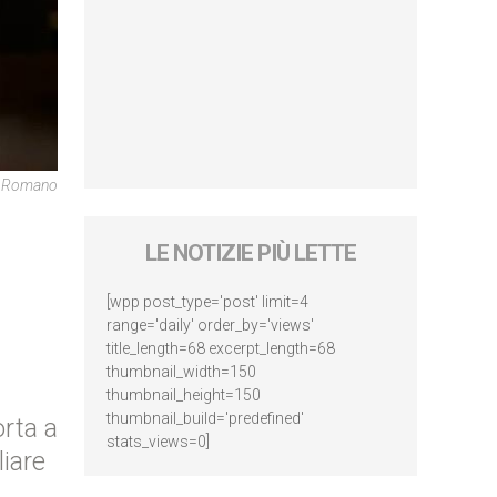
re Romano
LE NOTIZIE PIÙ LETTE
[wpp post_type='post' limit=4
range='daily' order_by='views'
title_length=68 excerpt_length=68
thumbnail_width=150
thumbnail_height=150
thumbnail_build='predefined'
orta a
stats_views=0]
liare