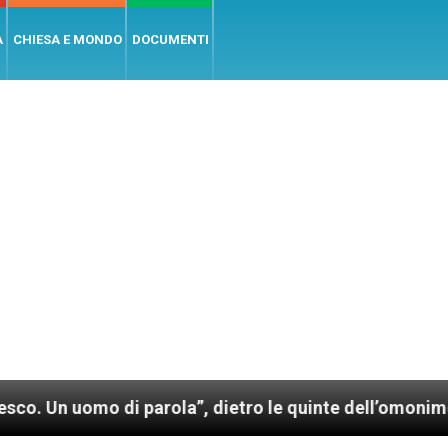
A
CHIESA E MONDO
DOCUMENTI
i parola”, dietro le quinte dell’omonimo film di Wim 