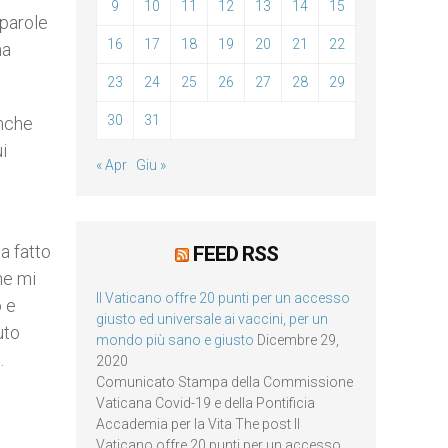
9
10
11
12
13
14
15
 parole
16
17
18
19
20
21
22
na
23
24
25
26
27
28
29
30
31
anche
i
« Apr
Giu »
a fatto
FEED RSS
he mi
Il Vaticano offre 20 punti per un accesso
o e
giusto ed universale ai vaccini, per un
uto
mondo più sano e giusto
Dicembre 29,
.
2020
Comunicato Stampa della Commissione
Vaticana Covid-19 e della Pontificia
Accademia per la Vita The post Il
Vaticano offre 20 punti per un accesso