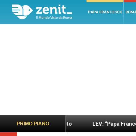
PAPA FRANCESCO
ROM
 sano e giusto
LEV: “Papa Francesco. Un uomo d
PRIMO PIANO