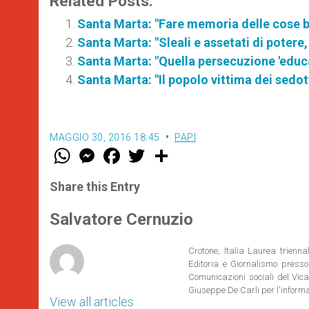
Related Posts:
Santa Marta: "Fare memoria delle cose bel
Santa Marta: "Sleali e assetati di potere,
Santa Marta: "Quella persecuzione 'educa
Santa Marta: "Il popolo vittima dei sedott
MAGGIO 30, 2016 18:45
PAPI
W
M
F
T
S
h
e
a
w
h
a
s
c
i
a
t
s
e
t
r
Share this Entry
s
e
b
t
e
A
n
o
e
p
g
o
r
Salvatore Cernuzio
p
e
k
r
Crotone, Italia Laurea trienn
Editoria e Giornalismo presso
Comunicazioni sociali del Vica
Giuseppe De Carli per l'inform
View all articles