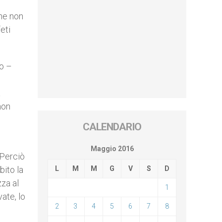
che non
eti
o –
a
non
CALENDARIO
Maggio 2016
 Perciò
bito la
L
M
M
G
V
S
D
zza al
1
ate, lo
2
3
4
5
6
7
8