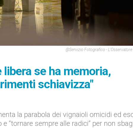
@Servizio Fotografico - L'Osservato
 libera se ha memoria,
trimenti schiavizza"
nta la parabola dei vignaioli omicidi ed es
o e “tornare sempre alle radici” per non sbag