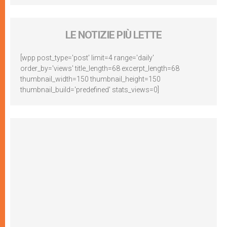
LE NOTIZIE PIÙ LETTE
[wpp post_type='post' limit=4 range='daily'
order_by='views' title_length=68 excerpt_length=68
thumbnail_width=150 thumbnail_height=150
thumbnail_build='predefined' stats_views=0]