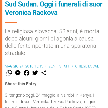
Sud Sudan. Oggi i funerali di suor
Veronica Rackova
La religiosa slovacca, 58 anni, è morta
dopo alcuni giorni di agonia a causa
delle ferite riportate in una sparatoria
stradale
MAGGIO 24, 2016 16:15
ZENIT STAFF
CHIESE LOCALI
W
M
F
T
S
h
e
a
w
h
a
s
c
i
a
t
s
e
t
r
Share this Entry
s
e
b
t
e
A
n
o
e
p
g
o
r
Si tengono oggi, 24 maggio, a Nairobi, in Kenya, i
p
e
k
funerali di suor Veronika Teresia Rackova, religiosa
r