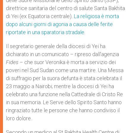
delle Suore Missionarie dello Spirito Santo (SSP),
direttrice sanitaria del centro di salute Santa Bakhita
di Yei (ex Equatoria centrale).
La religiosa è morta
dopo alcuni giorni di agonia a causa delle ferite
riportate in una sparatoria stradale.
Il segretario generale della diocesi di Yei ha
dichiarato in un comunicato – ripreso dall’agenzia
Fides
– che suor Veronika è morta a servizio dei
poveri nel Sud Sudan come una martire. Una Messa
di suffragio per la suora defunta è stata celebrata il
23 maggio a Nairobi; mentre la diocesi di Yei ha
celebrato una funzione nella Cattedrale di Cristo Re
in sua memoria. Le Serve dello Spirito Santo hanno
ringraziato tutte le persone che hanno condiviso il
loro dolore.
Secondo un medico al St Bakhita Health Centre di