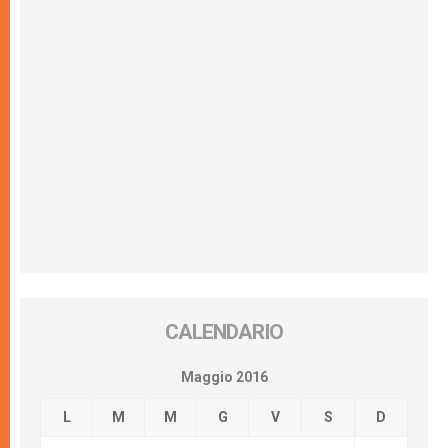
CALENDARIO
Maggio 2016
L
M
M
G
V
S
D