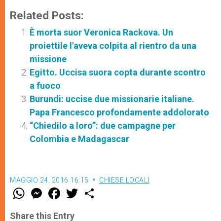
Related Posts:
È morta suor Veronica Rackova. Un
proiettile l'aveva colpita al rientro da una
missione
Egitto. Uccisa suora copta durante scontro
a fuoco
Burundi: uccise due missionarie italiane.
Papa Francesco profondamente addolorato
“Chiedilo a loro”: due campagne per
Colombia e Madagascar
MAGGIO 24, 2016 16:15
CHIESE LOCALI
W
M
F
T
S
h
e
a
w
h
a
s
c
i
a
t
s
e
t
r
Share this Entry
s
e
b
t
e