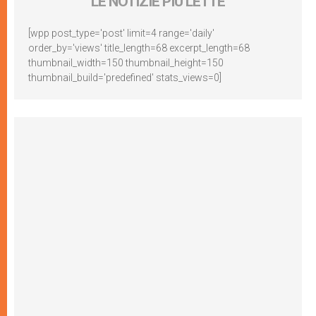
LE NOTIZIE PIÙ LETTE
[wpp post_type='post' limit=4 range='daily'
order_by='views' title_length=68 excerpt_length=68
thumbnail_width=150 thumbnail_height=150
thumbnail_build='predefined' stats_views=0]