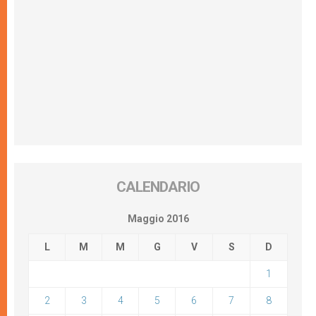
CALENDARIO
Maggio 2016
L
M
M
G
V
S
D
1
2
3
4
5
6
7
8