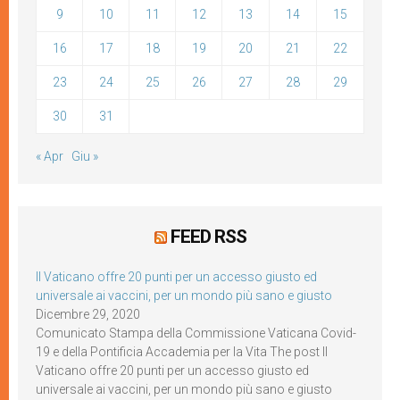
9
10
11
12
13
14
15
16
17
18
19
20
21
22
23
24
25
26
27
28
29
30
31
« Apr
Giu »
FEED RSS
Il Vaticano offre 20 punti per un accesso giusto ed
universale ai vaccini, per un mondo più sano e giusto
Dicembre 29, 2020
Comunicato Stampa della Commissione Vaticana Covid-
19 e della Pontificia Accademia per la Vita The post Il
Vaticano offre 20 punti per un accesso giusto ed
universale ai vaccini, per un mondo più sano e giusto