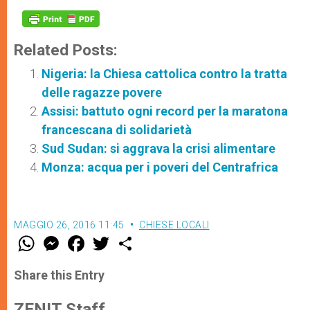
Related Posts:
Nigeria: la Chiesa cattolica contro la tratta
delle ragazze povere
Assisi: battuto ogni record per la maratona
francescana di solidarietà
Sud Sudan: si aggrava la crisi alimentare
Monza: acqua per i poveri del Centrafrica
MAGGIO 26, 2016 11:45
CHIESE LOCALI
W
M
F
T
S
h
e
a
w
h
a
s
c
i
a
t
s
e
t
r
Share this Entry
s
e
b
t
e
A
n
o
e
p
g
o
r
ZENIT Staff