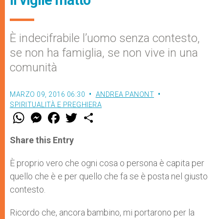
È indecifrabile l’uomo senza contesto,
se non ha famiglia, se non vive in una
comunità
MARZO 09, 2016 06:30
ANDREA PANONT
SPIRITUALITÀ E PREGHIERA
W
M
F
T
S
h
e
a
w
h
a
s
c
i
a
t
s
e
t
r
Share this Entry
s
e
b
t
e
A
n
o
e
p
g
o
r
È proprio vero che ogni cosa o persona è capita per
p
e
k
quello che è e per quello che fa se è posta nel giusto
r
contesto.
Ricordo che, ancora bambino, mi portarono per la