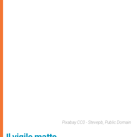
Pixabay CC0 - Stevepb, Public Domain
Il vigile matto