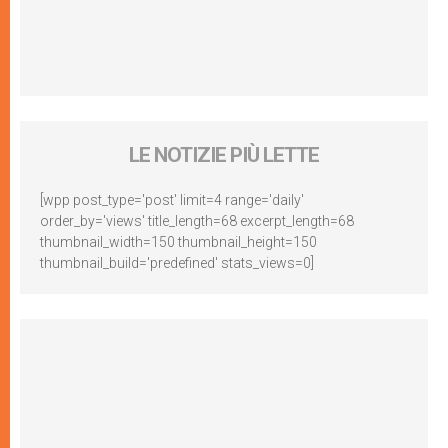
LE NOTIZIE PIÙ LETTE
[wpp post_type='post' limit=4 range='daily'
order_by='views' title_length=68 excerpt_length=68
thumbnail_width=150 thumbnail_height=150
thumbnail_build='predefined' stats_views=0]