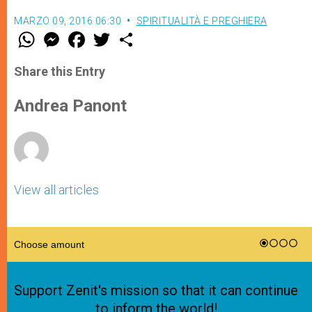
MARZO 09, 2016 06:30
SPIRITUALITÀ E PREGHIERA
W
M
F
T
S
h
e
a
w
h
a
s
c
i
a
t
s
e
t
r
Share this Entry
s
e
b
t
e
A
n
o
e
p
g
o
r
Andrea Panont
p
e
k
r
View all articles