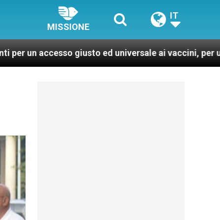
IT
MISSIONE
sto ed universale ai vaccini, per un mondo più sano e g