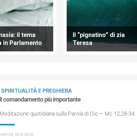
nasia: il tema
Il “pignatino” di zia
a in Parlamento
Teresa
SPIRITUALITÀ E PREGHIERA
Il comandamento più importante
Meditazione quotidiana sulla Parola di Dio — Mc 12,28-34
MAR 04, 2016 06:00