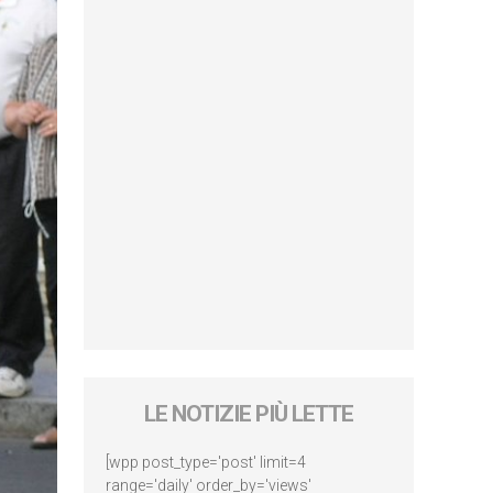
LE NOTIZIE PIÙ LETTE
[wpp post_type='post' limit=4
range='daily' order_by='views'