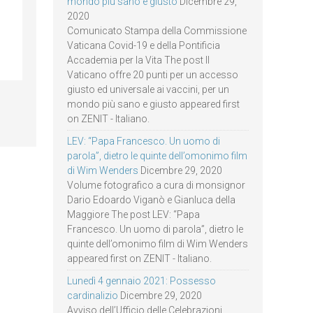
mondo più sano e giusto
Dicembre 29,
2020
Comunicato Stampa della Commissione
Vaticana Covid-19 e della Pontificia
Accademia per la Vita The post Il
Vaticano offre 20 punti per un accesso
giusto ed universale ai vaccini, per un
mondo più sano e giusto appeared first
on ZENIT - Italiano.
LEV: “Papa Francesco. Un uomo di
parola”, dietro le quinte dell’omonimo film
di Wim Wenders
Dicembre 29, 2020
Volume fotografico a cura di monsignor
Dario Edoardo Viganò e Gianluca della
Maggiore The post LEV: “Papa
Francesco. Un uomo di parola”, dietro le
quinte dell’omonimo film di Wim Wenders
appeared first on ZENIT - Italiano.
Lunedì 4 gennaio 2021: Possesso
cardinalizio
Dicembre 29, 2020
Avviso dell’Ufficio delle Celebrazioni