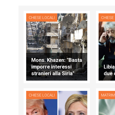
CHIESE LOCALI
CHIESE
Mons. Khazen: "Basta
imporre interessi
Libia
stranieri alla Siria"
due o
CHIESE LOCALI
MATRIM