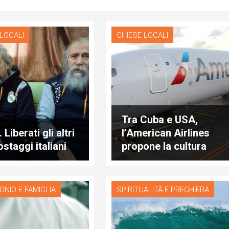
 LOCALI
CHIESE LOCALI
Tra Cuba e USA,
. Liberati gli altri
l’American Airlines
staggi italiani
propone la cultura
dell’incontro
ONIO E FAMIGLIA
SPIRITUALITÀ E PREGHIERA