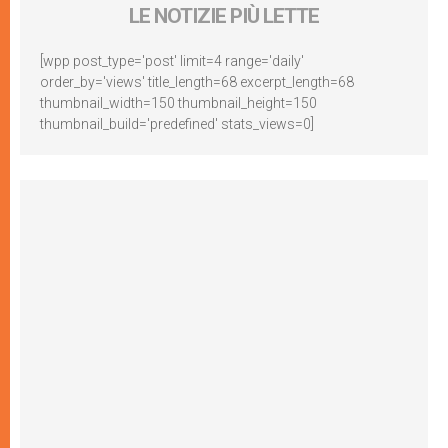
LE NOTIZIE PIÙ LETTE
[wpp post_type='post' limit=4 range='daily'
order_by='views' title_length=68 excerpt_length=68
thumbnail_width=150 thumbnail_height=150
thumbnail_build='predefined' stats_views=0]