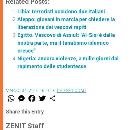
Related Posts:
Libia: terroristi uccidono due italiani
Aleppo: giovani in marcia per chiedere la
liberazione dei vescovi rapiti
Egitto. Vescovo di Assiut: "Al-Sisi è dalla
nostra parte, ma il fanatismo islamico
cresce"
Nigeria: ancora violenze, a mille giorni dal
rapimento delle studentesse
MARZO 04, 2016 16:10
CHIESE LOCALI
W
M
F
T
S
h
e
a
w
h
a
s
c
i
a
t
s
e
t
r
Share this Entry
s
e
b
t
e
A
n
o
e
p
g
o
r
ZENIT Staff
p
e
k