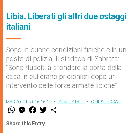
Libia. Liberati gli altri due ostaggi
italiani
Sono in buone condizioni fisiche e in un
posto di polizia. Il sindaco di Sabrata:
“Sono riusciti a sfondare la porta della
casa in cui erano prigionieri dopo un
intervento delle forze armate libiche”
MARZO 04, 2016 16:10
ZENIT STAFF
CHIESE LOCALI
W
M
F
T
S
h
e
a
w
h
a
s
c
i
a
t
s
e
t
r
Share this Entry
s
e
b
t
e
A
n
o
e