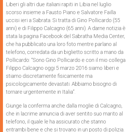
p
g
o
r
Liberi gli altri due italiani rapiti in Libia nel luglio
p
e
k
scorso insieme a Fausto Piano e Salvatore Failla
r
uccisi ieri a Sabrata. Si tratta di Gino Pollicardo (55
anni) e di Filippo Calcagno (65 anni). A darne notizia è
stata la pagina Facebook del Sabratha Media Center,
che ha pubblicato una loro foto mentre parlano al
telefono, corredata da un biglietto scritto a mano da
Pollicardo: “Sono Gino Pollicardo e con il mio collega
Filippo Calcagno oggi 5 marzo 2016 siamo liberi e
stiamo discretamente fisicamente ma
psicologicamente devastati. Abbiamo bisogno di
tornare urgentemente in Italia”.
Giunge la conferma anche dalla moglie di Calcagno,
che in lacrime annuncia di aver sentito suo marito al
telefono, il quale le ha assicurato che stanno
entrambi bene e che si trovano in un posto di polizia.