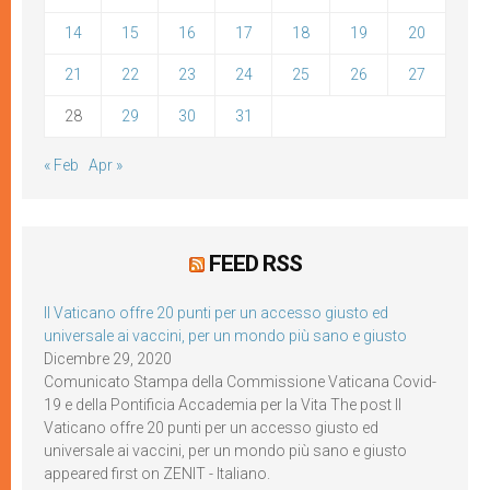
14
15
16
17
18
19
20
21
22
23
24
25
26
27
28
29
30
31
« Feb
Apr »
FEED RSS
Il Vaticano offre 20 punti per un accesso giusto ed
universale ai vaccini, per un mondo più sano e giusto
Dicembre 29, 2020
Comunicato Stampa della Commissione Vaticana Covid-
19 e della Pontificia Accademia per la Vita The post Il
Vaticano offre 20 punti per un accesso giusto ed
universale ai vaccini, per un mondo più sano e giusto
appeared first on ZENIT - Italiano.