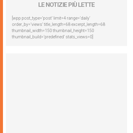
LE NOTIZIE PIÙ LETTE
[wpp post_type='post' limit=4 range='daily'
order_by='views' title_length=68 excerpt_length=68
thumbnail_width=150 thumbnail_height=150
thumbnail_build='predefined' stats_views=0]