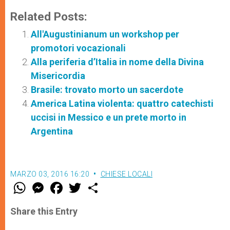
Related Posts:
All'Augustinianum un workshop per
promotori vocazionali
Alla periferia d’Italia in nome della Divina
Misericordia
Brasile: trovato morto un sacerdote
America Latina violenta: quattro catechisti
uccisi in Messico e un prete morto in
Argentina
MARZO 03, 2016 16:20
CHIESE LOCALI
W
M
F
T
S
h
e
a
w
h
a
s
c
i
a
t
s
e
t
r
Share this Entry
s
e
b
t
e
A
n
o
e