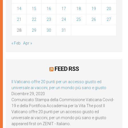
14
15
16
17
18
19
20
21
22
23
24
25
26
27
28
29
30
31
« Feb
Apr »
FEED RSS
Il Vaticano offre 20 punti per un accesso giusto ed
universale ai vaccini, per un mondo più sano e giusto
Dicembre 29, 2020
Comunicato Stampa della Commissione Vaticana Covid-
19 e della Pontificia Accademia per la Vita The post Il
Vaticano offre 20 punti per un accesso giusto ed
universale ai vaccini, per un mondo più sano e giusto
appeared first on ZENIT - Italiano.