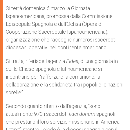
A
n
o
e
p
g
o
r
Si terrà domenica 6 marzo la Giornata
p
e
k
Ispanoamericana, promossa dalla Commissione
r
Episcopale Spagnola e dall’Ochsa (Opera di
Cooperazione Sacerdotale Ispanoamericana),
organizzazione che raccoglie numerosi sacerdoti
diocesani operativi nel continente americano.
Si tratta, riferisce l’agenzia
Fides
, di una giornata in
cui le Chiese spagnola e latinoamericane si
incontrano per “rafforzare la comunione, la
collaborazione e la solidarietà tra i popoli e le nazioni
sorelle”.
Secondo quanto riferito dall’agenzia, “sono
attualmente 970 i sacerdoti
fidei donum
spagnoli
che prestano il loro servizio missionario in America
Latina”, mentre Toledo è la diocesi spagnola con il