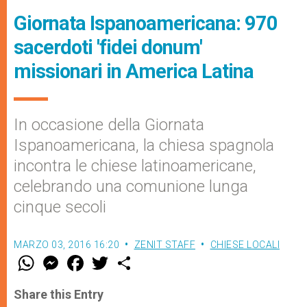
Giornata Ispanoamericana: 970
sacerdoti 'fidei donum'
missionari in America Latina
In occasione della Giornata
Ispanoamericana, la chiesa spagnola
incontra le chiese latinoamericane,
celebrando una comunione lunga
cinque secoli
MARZO 03, 2016 16:20
ZENIT STAFF
CHIESE LOCALI
W
M
F
T
S
h
e
a
w
h
a
s
c
i
a
t
s
e
t
r
Share this Entry
s
e
b
t
e