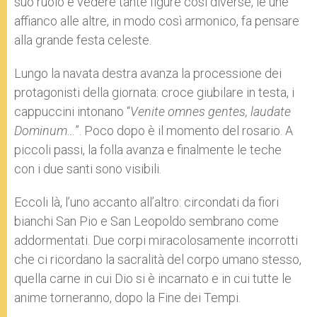
suo ruolo e vedere tante figure così diverse, le une
affianco alle altre, in modo così armonico, fa pensare
alla grande festa celeste.
Lungo la navata destra avanza la processione dei
protagonisti della giornata: croce giubilare in testa, i
cappuccini intonano “
Venite omnes gentes, laudate
Dominum…
”. Poco dopo è il momento del rosario. A
piccoli passi, la folla avanza e finalmente le teche
con i due santi sono visibili.
Eccoli là, l’uno accanto all’altro: circondati da fiori
bianchi San Pio e San Leopoldo sembrano come
addormentati. Due corpi miracolosamente incorrotti
che ci ricordano la sacralità del corpo umano stesso,
quella carne in cui Dio si è incarnato e in cui tutte le
anime torneranno, dopo la Fine dei Tempi.