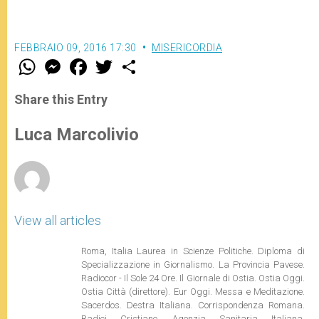
FEBBRAIO 09, 2016 17:30
MISERICORDIA
W
M
F
T
S
h
e
a
w
h
a
s
c
i
a
t
s
e
t
r
Share this Entry
s
e
b
t
e
A
n
o
e
p
g
o
r
Luca Marcolivio
p
e
k
r
View all articles
Roma, Italia Laurea in Scienze Politiche. Diploma di
Specializzazione in Giornalismo. La Provincia Pavese.
Radiocor - Il Sole 24 Ore. Il Giornale di Ostia. Ostia Oggi.
Ostia Città (direttore). Eur Oggi. Messa e Meditazione.
Sacerdos. Destra Italiana. Corrispondenza Romana.
Radici Cristiane. Agenzia Sanitaria Italiana.