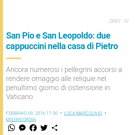
ZENIT - SC
San Pio e San Leopoldo: due
cappuccini nella casa di Pietro
Ancora numerosi i pellegrini accorsi a
rendere omaggio alle reliquie nel
penultimo giorno di ostensione in
Vaticano
FEBBRAIO 09, 2016 17:30
LUCA MARCOLIVIO
MISERICORDIA
W
M
F
T
S
h
e
a
w
h
a
s
c
i
a