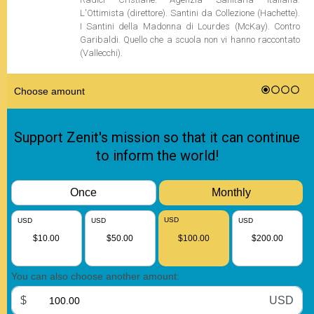
L'Ottimista (direttore). Santini da Collezione (Hachette).
I Santini della Madonna di Lourdes (McKay). Contro
Garibaldi. Quello che a scuola non vi hanno raccontato
(Vallecchi).