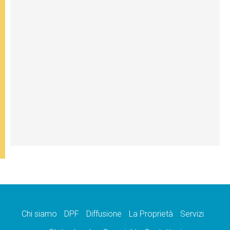
Chi siamo
DPF
Diffusione
La Proprietà
Servizi