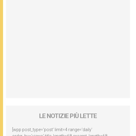
LE NOTIZIE PIÙ LETTE
[wpp post_type='post' limit=4 range='daily'
order_by='views' title_length=68 excerpt_length=68