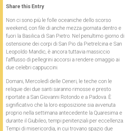
t
s
e
t
r
Share this Entry
s
e
b
t
e
A
n
o
e
p
g
o
r
Non ci sono più le folle oceaniche dello scorso
p
e
k
weekend, con file di anche mezza giornata dentro e
r
fuori la Basilica di San Pietro. Nel penultimo giorno di
ostensione dei corpi di San Pio da Pietrelcina e San
Leopoldo Mandic, è ancora tuttavia massiccio
l’afflusso di pellegrini accorsi a rendere omaggio ai
due celebri cappuccini.
Domani, Mercoledì delle Ceneri, le teche con le
reliquie dei due santi saranno rimosse e presto
riportate a San Giovanni Rotondo e a Padova. È
significativo che la loro esposizione sia avvenuta
proprio nella settimana antecedente la Quaresima e
durante il Giubileo, tempi penitenziali per eccellenza.
Tempi di misericordia, in cui trovano spazio due