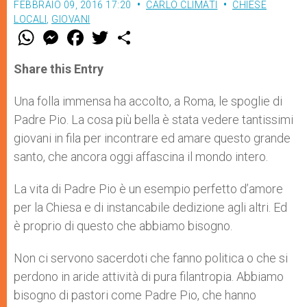
FEBBRAIO 09, 2016 17:20
CARLO CLIMATI
CHIESE
LOCALI
,
GIOVANI
W
M
F
T
S
h
e
a
w
h
a
s
c
i
a
t
s
e
t
r
Share this Entry
s
e
b
t
e
A
n
o
e
p
g
o
r
Una folla immensa ha accolto, a Roma, le spoglie di
p
e
k
Padre Pio. La cosa più bella è stata vedere tantissimi
r
giovani in fila per incontrare ed amare questo grande
santo, che ancora oggi affascina il mondo intero.
La vita di Padre Pio è un esempio perfetto d’amore
per la Chiesa e di instancabile dedizione agli altri. Ed
è proprio di questo che abbiamo bisogno.
Non ci servono sacerdoti che fanno politica o che si
perdono in aride attività di pura filantropia. Abbiamo
bisogno di pastori come Padre Pio, che hanno