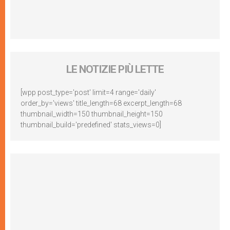
LE NOTIZIE PIÙ LETTE
[wpp post_type='post' limit=4 range='daily'
order_by='views' title_length=68 excerpt_length=68
thumbnail_width=150 thumbnail_height=150
thumbnail_build='predefined' stats_views=0]