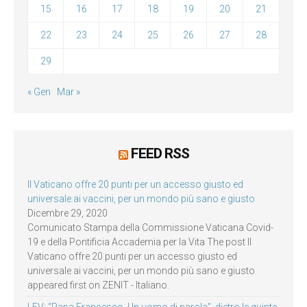
15
16
17
18
19
20
21
22
23
24
25
26
27
28
29
« Gen
Mar »
FEED RSS
Il Vaticano offre 20 punti per un accesso giusto ed
universale ai vaccini, per un mondo più sano e giusto
Dicembre 29, 2020
Comunicato Stampa della Commissione Vaticana Covid-
19 e della Pontificia Accademia per la Vita The post Il
Vaticano offre 20 punti per un accesso giusto ed
universale ai vaccini, per un mondo più sano e giusto
appeared first on ZENIT - Italiano.