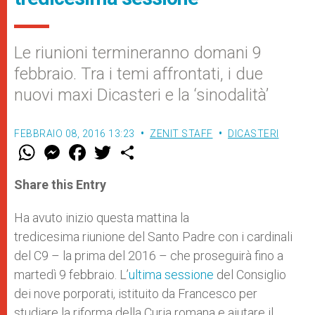
Le riunioni termineranno domani 9
febbraio. Tra i temi affrontati, i due
nuovi maxi Dicasteri e la ‘sinodalità’
FEBBRAIO 08, 2016 13:23
ZENIT STAFF
DICASTERI
W
M
F
T
S
h
e
a
w
h
a
s
c
i
a
t
s
e
t
r
Share this Entry
s
e
b
t
e
A
n
o
e
p
g
o
r
Ha avuto inizio questa mattina la
p
e
k
tredicesima riunione del Santo Padre con i cardinali
r
del C9 – la prima del 2016 – che proseguirà fino a
martedì 9 febbraio. L’
ultima sessione
del Consiglio
dei nove porporati, istituito da Francesco per
studiare la riforma della Curia romana e aiutare il