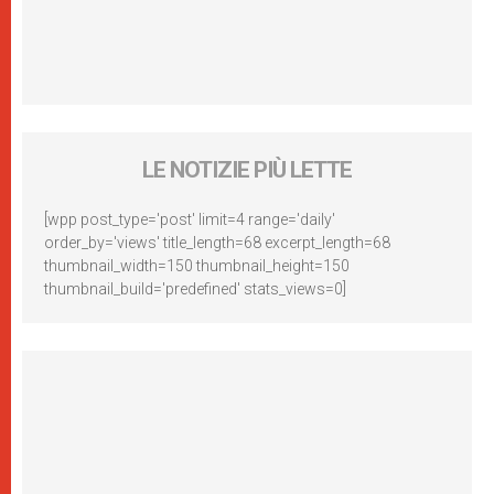
LE NOTIZIE PIÙ LETTE
[wpp post_type='post' limit=4 range='daily'
order_by='views' title_length=68 excerpt_length=68
thumbnail_width=150 thumbnail_height=150
thumbnail_build='predefined' stats_views=0]