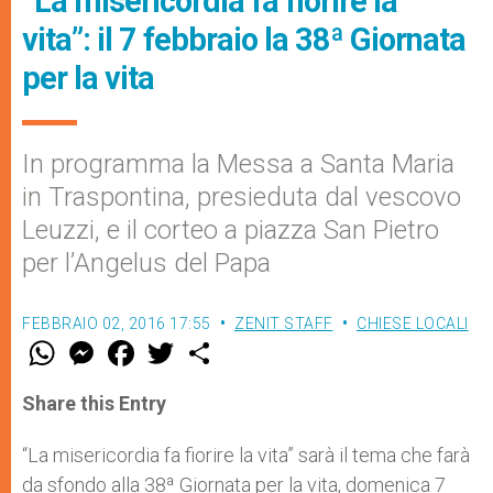
“La misericordia fa fiorire la
vita”: il 7 febbraio la 38ª Giornata
per la vita
In programma la Messa a Santa Maria
in Traspontina, presieduta dal vescovo
Leuzzi, e il corteo a piazza San Pietro
per l’Angelus del Papa
FEBBRAIO 02, 2016 17:55
ZENIT STAFF
CHIESE LOCALI
W
M
F
T
S
h
e
a
w
h
a
s
c
i
a
t
s
e
t
r
Share this Entry
s
e
b
t
e
A
n
o
e
p
g
o
r
“La misericordia fa fiorire la vita” sarà il tema che farà
p
e
k
da sfondo alla 38ª Giornata per la vita, domenica 7
r