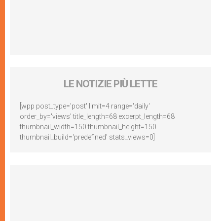
LE NOTIZIE PIÙ LETTE
[wpp post_type='post' limit=4 range='daily'
order_by='views' title_length=68 excerpt_length=68
thumbnail_width=150 thumbnail_height=150
thumbnail_build='predefined' stats_views=0]