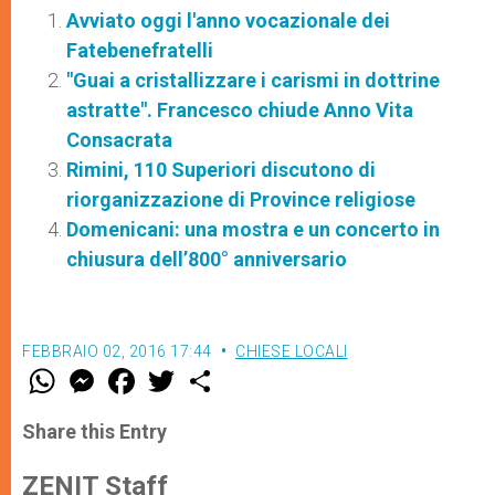
Avviato oggi l'anno vocazionale dei
Fatebenefratelli
"Guai a cristallizzare i carismi in dottrine
astratte". Francesco chiude Anno Vita
Consacrata
Rimini, 110 Superiori discutono di
riorganizzazione di Province religiose
Domenicani: una mostra e un concerto in
chiusura dell’800° anniversario
FEBBRAIO 02, 2016 17:44
CHIESE LOCALI
W
M
F
T
S
h
e
a
w
h
a
s
c
i
a
t
s
e
t
r
Share this Entry
s
e
b
t
e
A
n
o
e
p
g
o
r
ZENIT Staff