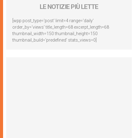
LE NOTIZIE PIÙ LETTE
[wpp post_type='post' limit=4 range='daily'
order_by='views' title_length=68 excerpt_length=68
thumbnail_width=150 thumbnail_height=150
thumbnail_build='predefined' stats_views=0]