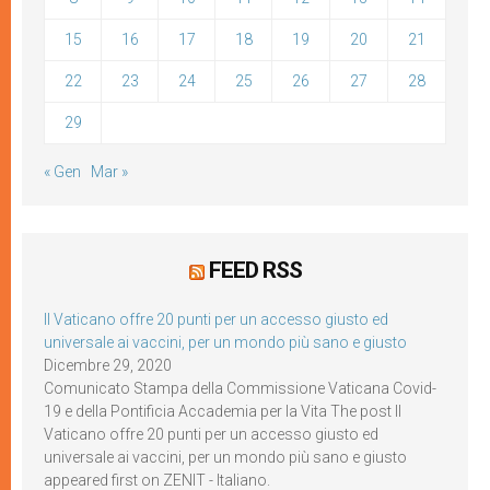
15
16
17
18
19
20
21
22
23
24
25
26
27
28
29
« Gen
Mar »
FEED RSS
Il Vaticano offre 20 punti per un accesso giusto ed
universale ai vaccini, per un mondo più sano e giusto
Dicembre 29, 2020
Comunicato Stampa della Commissione Vaticana Covid-
19 e della Pontificia Accademia per la Vita The post Il
Vaticano offre 20 punti per un accesso giusto ed
universale ai vaccini, per un mondo più sano e giusto
appeared first on ZENIT - Italiano.