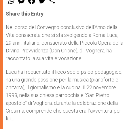
h
e
a
w
h
a
s
c
i
a
t
s
e
t
r
Share this Entry
s
e
b
t
e
A
n
o
e
p
g
o
r
Nel corso del Convegno conclusivo dell’Anno della
p
e
k
Vita consacrata che si sta svolgendo a Roma Luca,
r
29 anni, italiano, consacrato della Piccola Opera della
Divina Provvidenza (Don Orione), di Voghera, ha
raccontato la sua vita e vocazione.
Luca ha frequentato il liceo socio-psico-pedagogico,
ha una grande passione per la musica (pianoforte e
chitarra), il giornalismo e la cucina. Il 22 novembre
1998, nella sua chiesa parrocchiale “San Pietro
apostolo” di Voghera, durante la celebrazione della
Cresima, comprende che questa era l’‘avventura’ per
lui…