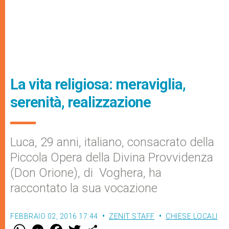
La vita religiosa: meraviglia,
serenità, realizzazione
Luca, 29 anni, italiano, consacrato della
Piccola Opera della Divina Provvidenza
(Don Orione), di Voghera, ha
raccontato la sua vocazione
FEBBRAIO 02, 2016 17:44
ZENIT STAFF
CHIESE LOCALI
W
M
F
T
S