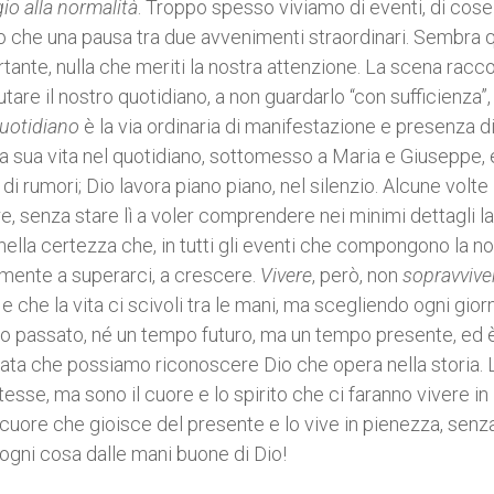
gio alla normalità
. Troppo spesso viviamo di eventi, di cose
ro che una pausa tra due avvenimenti straordinari. Sembra 
tante, nulla che meriti la nostra attenzione. La scena racc
utare il nostro quotidiano, a non guardarlo “con sufficienza”
uotidiano
è la via ordinaria di manifestazione e presenza di
ella sua vita nel quotidiano, sottomesso a Maria e Giuseppe, e
di rumori; Dio lavora piano piano, nel silenzio. Alcune volte
re, senza stare lì a voler comprendere nei minimi dettagli l
nella certezza che, in tutti gli eventi che compongono la n
amente a superarci, a crescere.
Vivere
, però, non
sopravvive
 che la vita ci scivoli tra le mani, ma scegliendo ogni gior
mpo passato, né un tempo futuro, ma un tempo presente, ed 
onata che possiamo riconoscere Dio che opera nella storia. 
se, ma sono il cuore e lo spirito che ci faranno vivere in
n cuore che gioisce del presente e lo vive in pienezza, senz
e ogni cosa dalle mani buone di Dio!