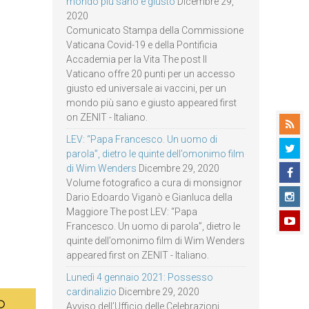
mondo più sano e giusto
Dicembre 29,
2020
Comunicato Stampa della Commissione
Vaticana Covid-19 e della Pontificia
Accademia per la Vita The post Il
Vaticano offre 20 punti per un accesso
giusto ed universale ai vaccini, per un
mondo più sano e giusto appeared first
on ZENIT - Italiano.
LEV: “Papa Francesco. Un uomo di
parola”, dietro le quinte dell’omonimo film
di Wim Wenders
Dicembre 29, 2020
Volume fotografico a cura di monsignor
Dario Edoardo Viganò e Gianluca della
Maggiore The post LEV: “Papa
Francesco. Un uomo di parola”, dietro le
quinte dell’omonimo film di Wim Wenders
appeared first on ZENIT - Italiano.
Lunedì 4 gennaio 2021: Possesso
cardinalizio
Dicembre 29, 2020
Avviso dell’Ufficio delle Celebrazioni