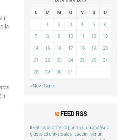
Dicembre 2015
L
M
M
G
V
S
D
 il
1
2
3
4
5
6
o la
7
8
9
10
11
12
13
14
15
16
17
18
19
20
21
22
23
24
25
26
27
28
29
30
31
« Nov
Gen »
ratta
.it
FEED RSS
Il Vaticano offre 20 punti per un accesso
giusto ed universale ai vaccini, per un