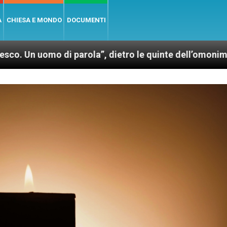
A
CHIESA E MONDO
DOCUMENTI
i parola”, dietro le quinte dell’omonimo film di Wim