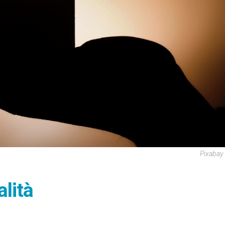
Pixabay
lità