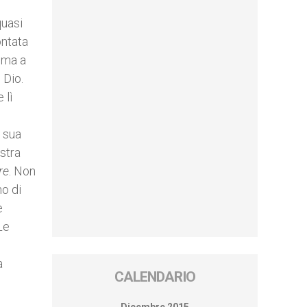
quasi
ontata
, ma a
 Dio.
 lì
a sua
ostra
re
. Non
no di
è
Le
a
CALENDARIO