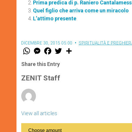
Prima predica di p. Raniero Cantalamess
Quel figlio che arriva come un miracolo
L’attimo presente
DICEMBRE 30, 2015 05:00
SPIRITUALITÀ E PREGHIER
W
M
F
T
S
h
e
a
w
h
a
s
c
i
a
t
s
e
t
r
Share this Entry
s
e
b
t
e
A
n
o
e
p
g
o
r
ZENIT Staff
p
e
k
r
View all articles