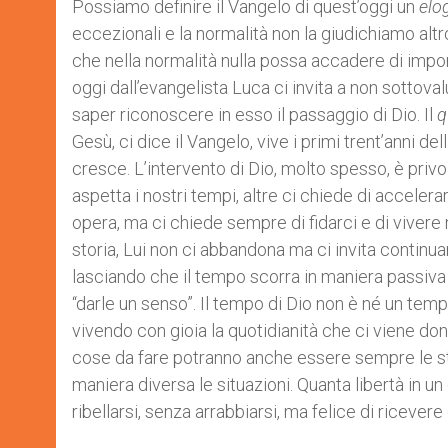
Possiamo definire il Vangelo di quest’oggi un
elo
eccezionali e la normalità non la giudichiamo alt
che nella normalità nulla possa accadere di impor
oggi dall’evangelista Luca ci invita a non sottoval
saper riconoscere in esso il passaggio di Dio. Il
q
Gesù, ci dice il Vangelo, vive i primi trent’anni d
cresce. L’intervento di Dio, molto spesso, è privo 
aspetta i nostri tempi, altre ci chiede di accelera
opera, ma ci chiede sempre di fidarci e di vivere 
storia, Lui non ci abbandona ma ci invita continu
lasciando che il tempo scorra in maniera passiva e
“darle un senso”. Il tempo di Dio non è né un te
vivendo con gioia la quotidianità che ci viene d
cose da fare potranno anche essere sempre le stes
maniera diversa le situazioni. Quanta libertà in u
ribellarsi, senza arrabbiarsi, ma felice di ricever