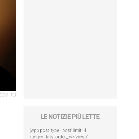
 CC0 - PD
LE NOTIZIE PIÙ LETTE
[wpp post_type='post' limit=4
range='daily' order_by='views'