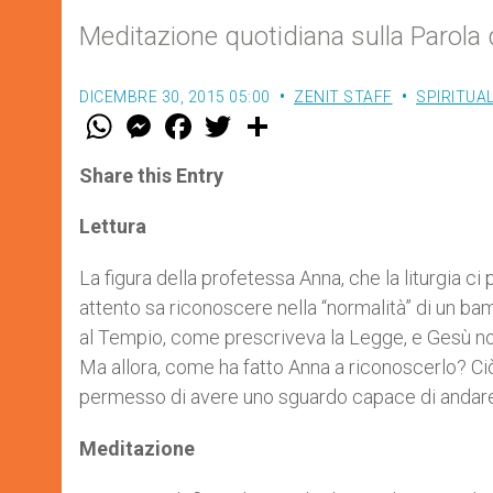
Meditazione quotidiana sulla Parola 
DICEMBRE 30, 2015 05:00
ZENIT STAFF
SPIRITUA
W
M
F
T
S
h
e
a
w
h
a
s
c
i
a
t
s
e
t
r
Share this Entry
s
e
b
t
e
A
n
o
e
p
g
o
r
Lettura
p
e
k
r
La figura della profetessa Anna, che la liturgia 
attento sa riconoscere nella “normalità” di un bam
al Tempio, come prescriveva la Legge, e Gesù non 
Ma allora, come ha fatto Anna a riconoscerlo? Ciò
permesso di avere uno sguardo capace di andare o
Meditazione