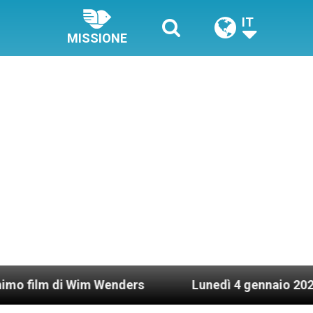
IT
MISSIONE
 Wim Wenders
Lunedì 4 gennaio 2021: Possesso c