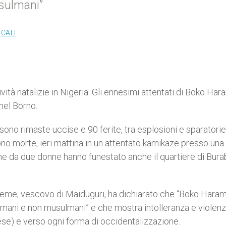
sulmani”
OCALI
ità natalizie in Nigeria. Gli ennesimi attentati di Boko Har
nel Borno.
sono rimaste uccise e 90 ferite, tra esplosioni e sparatorie,
ono morte, ieri mattina in un attentato kamikaze presso una
ne da due donne hanno funestato anche il quartiere di Burab
eme, vescovo di Maiduguri, ha dichiarato che “Boko Haram
lmani e non musulmani” e che mostra intolleranza e violen
se) e verso ogni forma di occidentalizzazione.