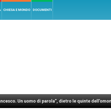
A
CHIESA E MONDO
DOCUMENTI
mo di parola”, dietro le quinte dell’omonimo film di