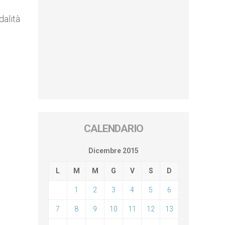
dalità
CALENDARIO
Dicembre 2015
L
M
M
G
V
S
D
1
2
3
4
5
6
7
8
9
10
11
12
13