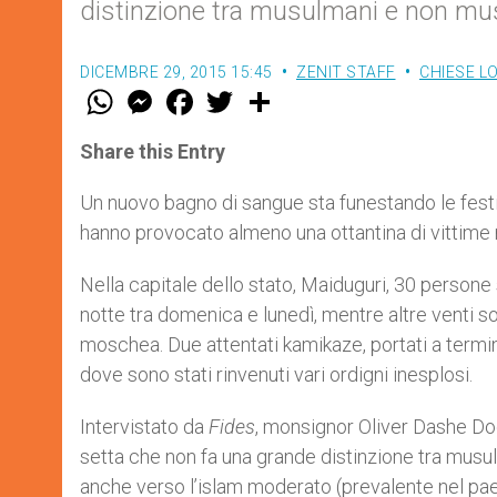
distinzione tra musulmani e non mu
DICEMBRE 29, 2015 15:45
ZENIT STAFF
CHIESE L
W
M
F
T
S
h
e
a
w
h
a
s
c
i
a
t
s
e
t
r
Share this Entry
s
e
b
t
e
A
n
o
e
p
g
o
r
Un nuovo bagno di sangue sta funestando le festiv
p
e
k
hanno provocato almeno una ottantina di vittime 
r
Nella capitale dello stato, Maiduguri, 30 persone 
notte tra domenica e lunedì, mentre altre venti s
moschea. Due attentati kamikaze, portati a termi
dove sono stati rinvenuti vari ordigni inesplosi.
Intervistato da
Fides
, monsignor Oliver Dashe Do
setta che non fa una grande distinzione tra musu
anche verso l’islam moderato (prevalente nel pae