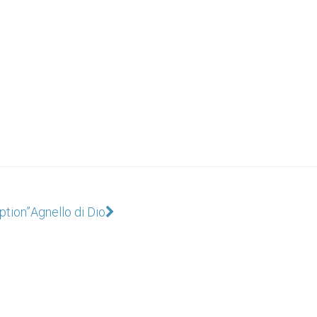
option”
Agnello di Dio