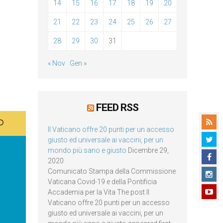
14
15
16
17
18
19
20
21
22
23
24
25
26
27
28
29
30
31
« Nov
Gen »
FEED RSS
Il Vaticano offre 20 punti per un accesso
giusto ed universale ai vaccini, per un
mondo più sano e giusto
Dicembre 29,
2020
Comunicato Stampa della Commissione
Vaticana Covid-19 e della Pontificia
Accademia per la Vita The post Il
Vaticano offre 20 punti per un accesso
giusto ed universale ai vaccini, per un