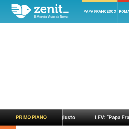
PAPA FRANCESCO
ROM
o più sano e giusto
LEV: “Papa Francesco. Un uo
PRIMO PIANO