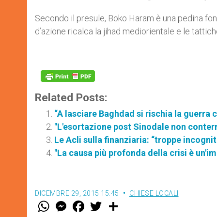
Secondo il presule, Boko Haram è una pedina fon
d’azione ricalca la jihad mediorientale e le tattiche
Related Posts:
“A lasciare Baghdad si rischia la guerra c
"L'esortazione post Sinodale non conter
Le Acli sulla finanziaria: “troppe incognit
"La causa più profonda della crisi è un'
DICEMBRE 29, 2015 15:45
CHIESE LOCALI
W
M
F
T
S
h
e
a
w
h