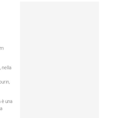
am
 nella
urin,
 è una
za