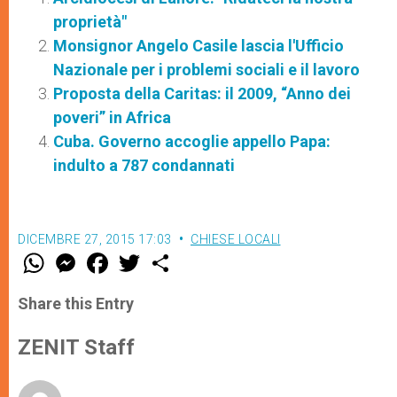
proprietà"
Monsignor Angelo Casile lascia l'Ufficio
Nazionale per i problemi sociali e il lavoro
Proposta della Caritas: il 2009, “Anno dei
poveri” in Africa
Cuba. Governo accoglie appello Papa:
indulto a 787 condannati
DICEMBRE 27, 2015 17:03
CHIESE LOCALI
W
M
F
T
S
h
e
a
w
h
a
s
c
i
a
t
s
e
t
r
Share this Entry
s
e
b
t
e
A
n
o
e
p
g
o
r
ZENIT Staff
p
e
k
r