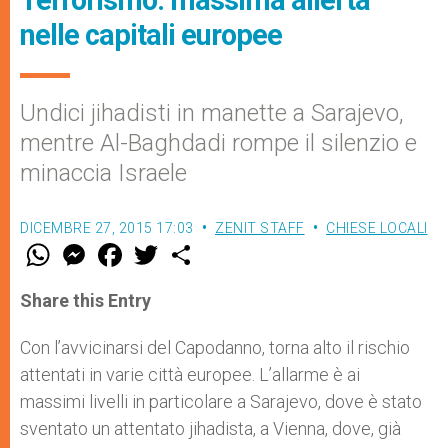
nelle capitali europee
Undici jihadisti in manette a Sarajevo,
mentre Al-Baghdadi rompe il silenzio e
minaccia Israele
DICEMBRE 27, 2015 17:03
ZENIT STAFF
CHIESE LOCALI
W
M
F
T
S
h
e
a
w
h
a
s
c
i
a
t
s
e
t
r
Share this Entry
s
e
b
t
e
A
n
o
e
p
g
o
r
Con l’avvicinarsi del Capodanno, torna alto il rischio
p
e
k
attentati in varie città europee. L’allarme è ai
r
massimi livelli in particolare a Sarajevo, dove è stato
sventato un attentato jihadista, a Vienna, dove, già