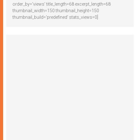
order_by='views' title_length=68 excerpt_length=68
thumbnail_width=150 thumbnail_height=150
thumbnail_build='predefined' stats_views=0]