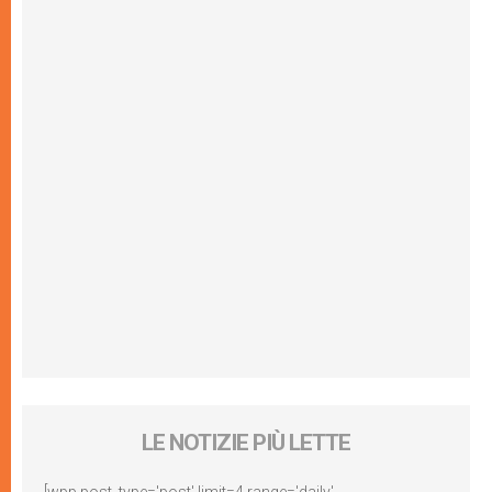
LE NOTIZIE PIÙ LETTE
[wpp post_type='post' limit=4 range='daily'