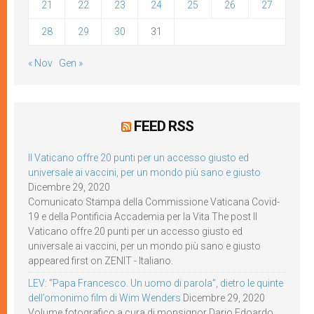
21
22
23
24
25
26
27
28
29
30
31
« Nov
Gen »
FEED RSS
Il Vaticano offre 20 punti per un accesso giusto ed
universale ai vaccini, per un mondo più sano e giusto
Dicembre 29, 2020
Comunicato Stampa della Commissione Vaticana Covid-
19 e della Pontificia Accademia per la Vita The post Il
Vaticano offre 20 punti per un accesso giusto ed
universale ai vaccini, per un mondo più sano e giusto
appeared first on ZENIT - Italiano.
LEV: “Papa Francesco. Un uomo di parola”, dietro le quinte
dell’omonimo film di Wim Wenders
Dicembre 29, 2020
Volume fotografico a cura di monsignor Dario Edoardo