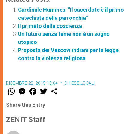
Cardinale Hummes: “Il sacerdote è il primo
catechista della parrocchia”
Il primato della coscienza
Un futuro senza fame non è un sogno
utopico
Proposta dei Vescovi indiani per la legge
contro la violenza religiosa
DICEMBRE 22, 2015 15:04
CHIESE LOCALI
W
M
F
T
S
h
e
a
w
h
a
s
c
i
a
t
s
e
t
r
Share this Entry
s
e
b
t
e
A
n
o
e
p
g
o
r
ZENIT Staff
p
e
k
r