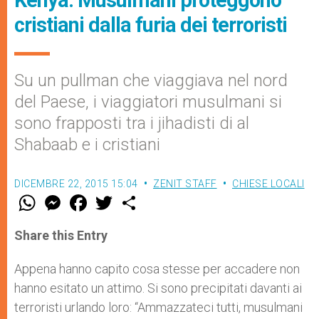
cristiani dalla furia dei terroristi
Su un pullman che viaggiava nel nord
del Paese, i viaggiatori musulmani si
sono frapposti tra i jihadisti di al
Shabaab e i cristiani
DICEMBRE 22, 2015 15:04
ZENIT STAFF
CHIESE LOCALI
W
M
F
T
S
h
e
a
w
h
a
s
c
i
a
t
s
e
t
r
Share this Entry
s
e
b
t
e
A
n
o
e
p
g
o
r
Appena hanno capito cosa stesse per accadere non
p
e
k
hanno esitato un attimo. Si sono precipitati davanti ai
r
terroristi urlando loro: “Ammazzateci tutti, musulmani