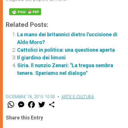
Related Posts:
La mano dei britannici dietro l'uccisione di
Aldo Moro?
Cattolici in politica: una questione aperta
Il giardino dei limoni
Siria. Il nunzio Zenari: "La tregua sembra
tenere. Speriamo nel dialogo"
DICEMBRE 18, 2015 10:00
ARTE E CULTURA
W
M
F
T
S
h
e
a
w
h
a
s
c
i
a
t
s
e
t
r
Share this Entry
s
e
b
t
e
A
n
o
e