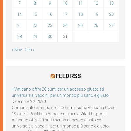
7
8
9
10
11
12
13
14
15
16
17
18
19
20
21
22
23
24
25
26
27
28
29
30
31
« Nov
Gen »
FEED RSS
Il Vaticano offre 20 punti per un accesso giusto ed
universale ai vaccini, per un mondo più sano e giusto
Dicembre 29, 2020
Comunicato Stampa della Commissione Vaticana Covid-
19 e della Pontificia Accademia per la Vita The post Il
Vaticano offre 20 punti per un accesso giusto ed
universale ai vaccini, per un mondo più sano e giusto