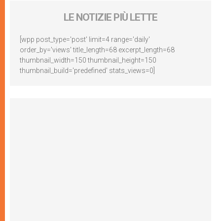
LE NOTIZIE PIÙ LETTE
[wpp post_type='post' limit=4 range='daily'
order_by='views' title_length=68 excerpt_length=68
thumbnail_width=150 thumbnail_height=150
thumbnail_build='predefined' stats_views=0]