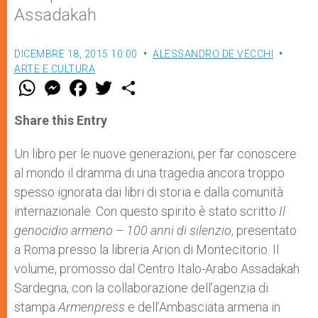
Assadakah
DICEMBRE 18, 2015 10:00
ALESSANDRO DE VECCHI
ARTE E CULTURA
W
M
F
T
S
h
e
a
w
h
a
s
c
i
a
t
s
e
t
r
Share this Entry
s
e
b
t
e
A
n
o
e
p
g
o
r
Un libro per le nuove generazioni, per far conoscere
p
e
k
al mondo il dramma di una tragedia ancora troppo
r
spesso ignorata dai libri di storia e dalla comunità
internazionale. Con questo spirito è stato scritto
Il
genocidio armeno – 100 anni di silenzio
, presentato
a Roma presso la libreria Arion di Montecitorio. Il
volume, promosso dal Centro Italo-Arabo Assadakah
Sardegna, con la collaborazione dell’agenzia di
stampa
Armenpress
e dell’Ambasciata armena in