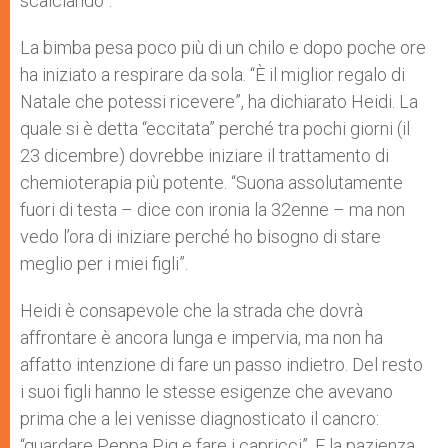
scalciando”.
La bimba pesa poco più di un chilo e dopo poche ore
ha iniziato a respirare da sola. “È il miglior regalo di
Natale che potessi ricevere”, ha dichiarato Heidi. La
quale si è detta “eccitata” perché tra pochi giorni (il
23 dicembre) dovrebbe iniziare il trattamento di
chemioterapia più potente. “Suona assolutamente
fuori di testa – dice con ironia la 32enne – ma non
vedo l’ora di iniziare perché ho bisogno di stare
meglio per i miei figli”.
Heidi è consapevole che la strada che dovrà
affrontare è ancora lunga e impervia, ma non ha
affatto intenzione di fare un passo indietro. Del resto
i suoi figli hanno le stesse esigenze che avevano
prima che a lei venisse diagnosticato il cancro:
“guardare Peppa Pig e fare i capricci”. E la pazienza