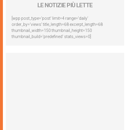
LE NOTIZIE PIÙ LETTE
[wpp post_type='post' limit=4 range='daily'
order_by='views' title_length=68 excerpt_length=68
thumbnail_width=150 thumbnail_height=150
thumbnail_build='predefined' stats_views=0]