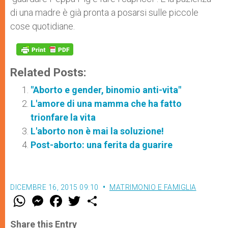
di una madre è già pronta a posarsi sulle piccole
cose quotidiane.
Related Posts:
"Aborto e gender, binomio anti-vita"
L'amore di una mamma che ha fatto
trionfare la vita
L'aborto non è mai la soluzione!
Post-aborto: una ferita da guarire
DICEMBRE 16, 2015 09:10
MATRIMONIO E FAMIGLIA
W
M
F
T
S
h
e
a
w
h
a
s
c
i
a
t
s
e
t
r
Share this Entry