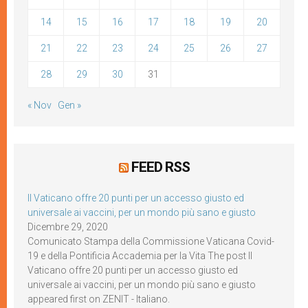
14
15
16
17
18
19
20
21
22
23
24
25
26
27
28
29
30
31
« Nov
Gen »
FEED RSS
Il Vaticano offre 20 punti per un accesso giusto ed
universale ai vaccini, per un mondo più sano e giusto
Dicembre 29, 2020
Comunicato Stampa della Commissione Vaticana Covid-
19 e della Pontificia Accademia per la Vita The post Il
Vaticano offre 20 punti per un accesso giusto ed
universale ai vaccini, per un mondo più sano e giusto
appeared first on ZENIT - Italiano.