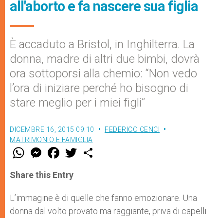
all'aborto e fa nascere sua figlia
È accaduto a Bristol, in Inghilterra. La
donna, madre di altri due bimbi, dovrà
ora sottoporsi alla chemio: “Non vedo
l’ora di iniziare perché ho bisogno di
stare meglio per i miei figli”
DICEMBRE 16, 2015 09:10
FEDERICO CENCI
MATRIMONIO E FAMIGLIA
W
M
F
T
S
h
e
a
w
h
a
s
c
i
a
t
s
e
t
r
Share this Entry
s
e
b
t
e
A
n
o
e
p
g
o
r
L’immagine è di quelle che fanno emozionare. Una
p
e
k
donna dal volto provato ma raggiante, priva di capelli
r