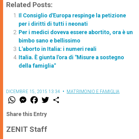
Related Posts:
Il Consiglio d'Europa respinge la petizione
per i diritti di tutti i neonati
Per i medici doveva essere abortito, ora è un
bimbo sano e bellissimo
L'aborto in Italia: i numeri reali
Italia. È giunta l'ora di "Misure a sostegno
della famiglia"
DICEMBRE 15, 2015 13:34
MATRIMONIO E FAMIGLIA
W
M
F
T
S
h
e
a
w
h
a
s
c
i
a
t
s
e
t
r
Share this Entry
s
e
b
t
e
A
n
o
e
p
g
o
r
ZENIT Staff
p
e
k
r