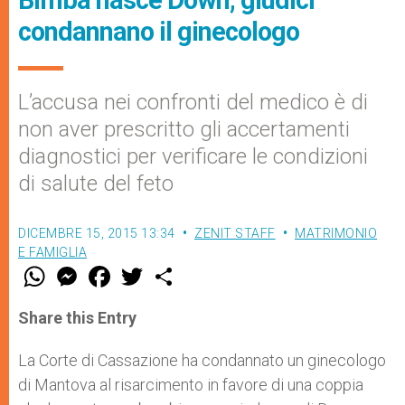
Bimba nasce Down, giudici
condannano il ginecologo
L’accusa nei confronti del medico è di
non aver prescritto gli accertamenti
diagnostici per verificare le condizioni
di salute del feto
DICEMBRE 15, 2015 13:34
ZENIT STAFF
MATRIMONIO
E FAMIGLIA
W
M
F
T
S
h
e
a
w
h
a
s
c
i
a
t
s
e
t
r
Share this Entry
s
e
b
t
e
A
n
o
e
p
g
o
r
La Corte di Cassazione ha condannato un ginecologo
p
e
k
di Mantova al risarcimento in favore di una coppia
r