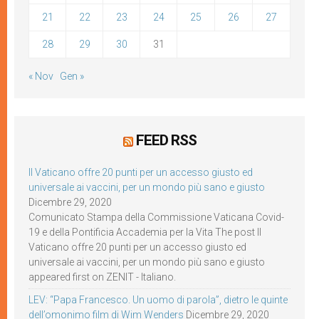
21
22
23
24
25
26
27
28
29
30
31
« Nov
Gen »
FEED RSS
Il Vaticano offre 20 punti per un accesso giusto ed
universale ai vaccini, per un mondo più sano e giusto
Dicembre 29, 2020
Comunicato Stampa della Commissione Vaticana Covid-
19 e della Pontificia Accademia per la Vita The post Il
Vaticano offre 20 punti per un accesso giusto ed
universale ai vaccini, per un mondo più sano e giusto
appeared first on ZENIT - Italiano.
LEV: “Papa Francesco. Un uomo di parola”, dietro le quinte
dell’omonimo film di Wim Wenders
Dicembre 29, 2020