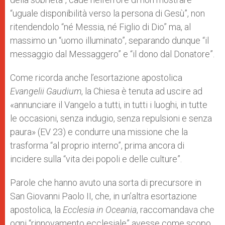
“uguale disponibilità verso la persona di Gesù”, non
ritendendolo “né Messia, né Figlio di Dio” ma, al
massimo un “uomo illuminato”, separando dunque “il
messaggio dal Messaggero” e “il dono dal Donatore”.
Come ricorda anche l’esortazione apostolica
Evangelii Gaudium
, la Chiesa è tenuta ad uscire ad
«annunciare il Vangelo a tutti, in tutti i luoghi, in tutte
le occasioni, senza indugio, senza repulsioni e senza
paura» (EV 23) e condurre una missione che la
trasforma “al proprio interno”, prima ancora di
incidere sulla “vita dei popoli e delle culture”.
Parole che hanno avuto una sorta di precursore in
San Giovanni Paolo II, che, in un’altra esortazione
apostolica, la
Ecclesia in Oceania
, raccomandava che
ogni “rinnovamento ecclesiale” avesse come scopo