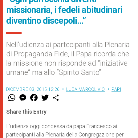
missionaria, i fedeli abitudinari
diventino discepoli…”
Nell’udienza ai partecipanti alla Plenaria
di Propaganda Fide, il Papa ricorda che
la missione non risponde ad “iniziative
umane” ma allo “Spirito Santo”
DICEMBRE 03, 2015 12:26
LUCA MARCOLIVIO
PAPI
W
M
F
T
S
h
e
a
w
h
a
s
c
i
a
t
s
e
t
r
Share this Entry
s
e
b
t
e
A
n
o
e
p
g
o
r
L’udienza oggi concessa da papa Francesco ai
p
e
k
partecipanti alla Plenaria della Congregazione per
r