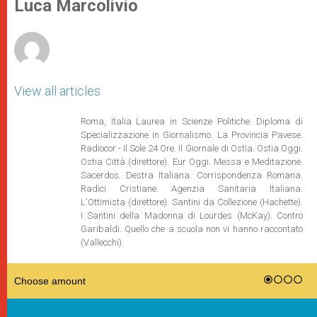
p
g
o
r
Luca Marcolivio
p
e
k
r
View all articles
Roma, Italia Laurea in Scienze Politiche. Diploma di
Specializzazione in Giornalismo. La Provincia Pavese.
Radiocor - Il Sole 24 Ore. Il Giornale di Ostia. Ostia Oggi.
Ostia Città (direttore). Eur Oggi. Messa e Meditazione.
Sacerdos. Destra Italiana. Corrispondenza Romana.
Radici Cristiane. Agenzia Sanitaria Italiana.
L'Ottimista (direttore). Santini da Collezione (Hachette).
I Santini della Madonna di Lourdes (McKay). Contro
Garibaldi. Quello che a scuola non vi hanno raccontato
(Vallecchi).