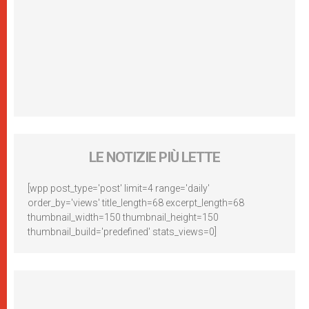
LE NOTIZIE PIÙ LETTE
[wpp post_type='post' limit=4 range='daily'
order_by='views' title_length=68 excerpt_length=68
thumbnail_width=150 thumbnail_height=150
thumbnail_build='predefined' stats_views=0]