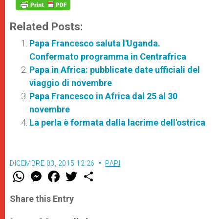
Related Posts:
Papa Francesco saluta l'Uganda.
Confermato programma in Centrafrica
Papa in Africa: pubblicate date ufficiali del
viaggio di novembre
Papa Francesco in Africa dal 25 al 30
novembre
La perla è formata dalla lacrime dell'ostrica
DICEMBRE 03, 2015 12:26
PAPI
W
M
F
T
S
h
e
a
w
h
a
s
c
i
a
t
s
e
t
r
Share this Entry
s
e
b
t
e
A
n
o
e