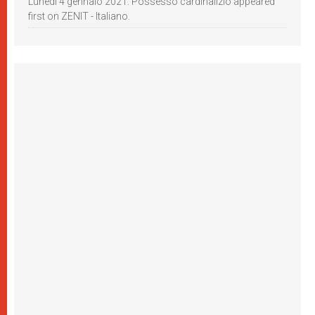
Lunedì 4 gennaio 2021: Possesso cardinalizio appeared
first on ZENIT - Italiano.