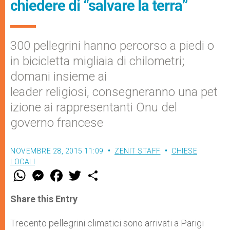
chiedere di “salvare la terra”
300 pellegrini hanno percorso a piedi o
in bicicletta migliaia di chilometri;
domani insieme ai
leader religiosi, consegneranno una pet
izione ai rappresentanti Onu del
governo francese
NOVEMBRE 28, 2015 11:09
ZENIT STAFF
CHIESE
LOCALI
W
M
F
T
S
h
e
a
w
h
a
s
c
i
a
t
s
e
t
r
Share this Entry
s
e
b
t
e
A
n
o
e
p
g
o
r
Trecento pellegrini climatici sono arrivati a Parigi
p
e
k