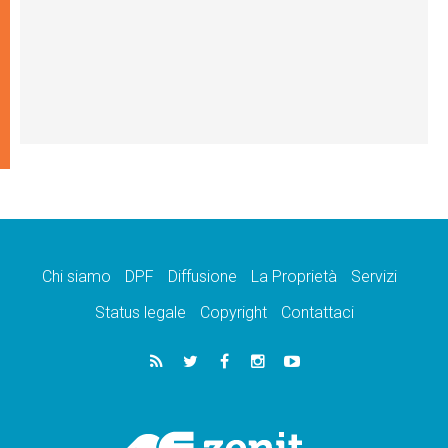
Chi siamo
DPF
Diffusione
La Proprietà
Servizi
Status legale
Copyright
Contattaci