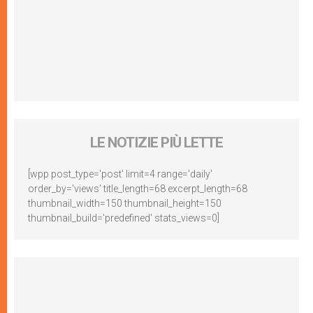
LE NOTIZIE PIÙ LETTE
[wpp post_type='post' limit=4 range='daily'
order_by='views' title_length=68 excerpt_length=68
thumbnail_width=150 thumbnail_height=150
thumbnail_build='predefined' stats_views=0]