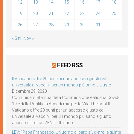
12
13
14
15
16
17
18
19
20
21
22
23
24
25
26
27
28
29
30
31
« Set
Nov »
FEED RSS
Il Vaticano offre 20 punti per un accesso giusto ed
universale ai vaccini, per un mondo più sano e giusto
Dicembre 29, 2020
Comunicato Stampa della Commissione Vaticana Covid-
19 e della Pontificia Accademia per la Vita The post Il
Vaticano offre 20 punti per un accesso giusto ed
universale ai vaccini, per un mondo più sano e giusto
appeared first on ZENIT - Italiano.
LEV: “Papa Francesco. Un uomo di parola”, dietro le quinte