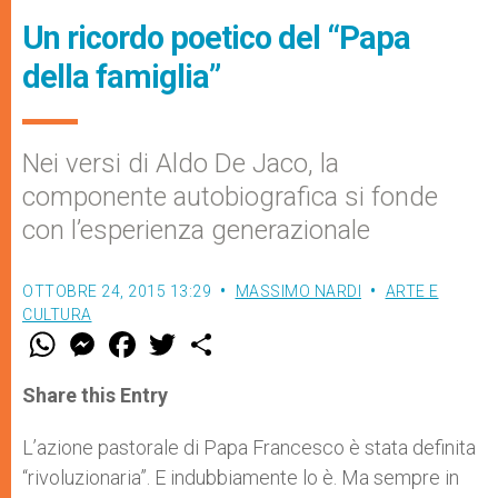
Un ricordo poetico del “Papa
della famiglia”
Nei versi di Aldo De Jaco, la
componente autobiografica si fonde
con l’esperienza generazionale
OTTOBRE 24, 2015 13:29
MASSIMO NARDI
ARTE E
CULTURA
W
M
F
T
S
h
e
a
w
h
a
s
c
i
a
t
s
e
t
r
Share this Entry
s
e
b
t
e
A
n
o
e
p
g
o
r
L’azione pastorale di Papa Francesco è stata definita
p
e
k
“rivoluzionaria”. E indubbiamente lo è. Ma sempre in
r