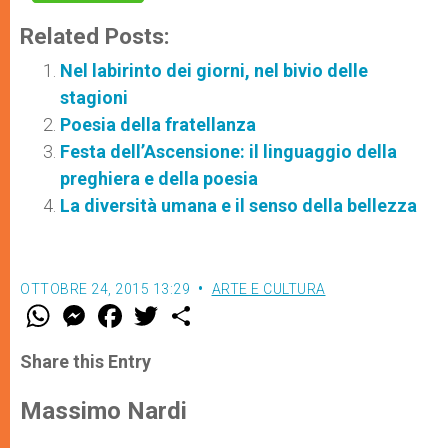
Related Posts:
Nel labirinto dei giorni, nel bivio delle
stagioni
Poesia della fratellanza
Festa dell’Ascensione: il linguaggio della
preghiera e della poesia
La diversità umana e il senso della bellezza
OTTOBRE 24, 2015 13:29
ARTE E CULTURA
W
M
F
T
S
h
e
a
w
h
a
s
c
i
a
t
s
e
t
r
Share this Entry
s
e
b
t
e
A
n
o
e
p
g
o
r
Massimo Nardi
p
e
k
r