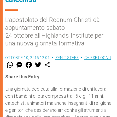
L’apostolato del Regnum Christi dà
appuntamento sabato
24 ottobre all’Highlands Institute per
una nuova giornata formativa
OTTOBRE 10, 2015 12:01
ZENIT STAFF
CHIESE LOCALI
W
M
F
T
S
h
e
a
w
h
a
s
c
i
a
t
s
e
t
r
Share this Entry
s
e
b
t
e
A
n
o
e
p
g
o
r
Una giornata dedicata alla formazione di chi lavora
p
e
k
con i bambini di età compresa tra i 6 e gli 11 anni:
r
catechisti, animatori ma anche insegnanti di religione
e genitori che desiderano arricchire gli strumenti a