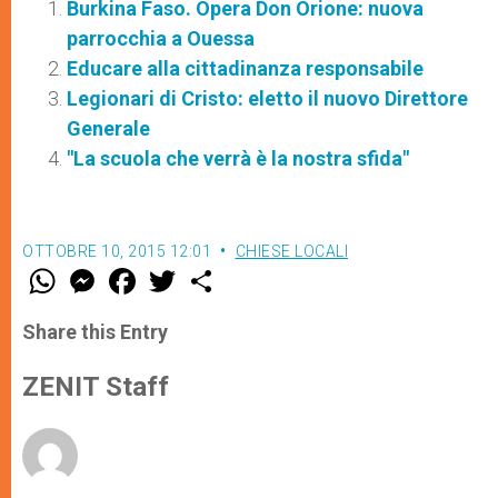
Burkina Faso. Opera Don Orione: nuova
parrocchia a Ouessa
Educare alla cittadinanza responsabile
Legionari di Cristo: eletto il nuovo Direttore
Generale
"La scuola che verrà è la nostra sfida"
OTTOBRE 10, 2015 12:01
CHIESE LOCALI
W
M
F
T
S
h
e
a
w
h
a
s
c
i
a
t
s
e
t
r
Share this Entry
s
e
b
t
e
A
n
o
e
p
g
o
r
ZENIT Staff
p
e
k
r