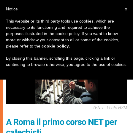
IT
Notice
x
This website or its third party tools use cookies, which are
necessary to its functioning and required to achieve the
CHIESE LOCALI
purposes illustrated in the cookie policy. If you want to know
more or withdraw your consent to all or some of the cookies,
please refer to the
cookie policy
.
By closing this banner, scrolling this page, clicking a link or
continuing to browse otherwise, you agree to the use of cookies.
ZENIT - Photo HSM
A Roma il primo corso NET per
catechisti