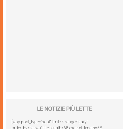
LE NOTIZIE PIÙ LETTE
[wpp post_type='post' limit=4 range='daily'
order_by='views' title_length=68 excerpt_length=68