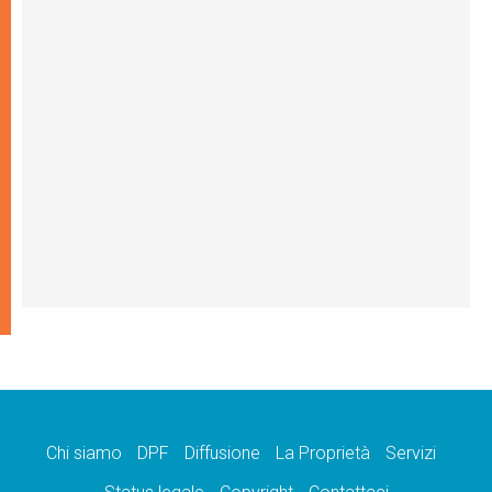
Chi siamo
DPF
Diffusione
La Proprietà
Servizi