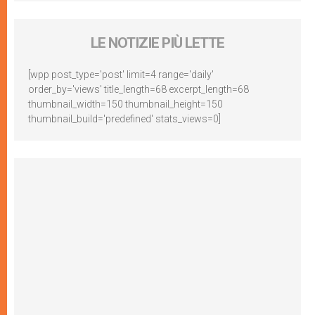
LE NOTIZIE PIÙ LETTE
[wpp post_type='post' limit=4 range='daily'
order_by='views' title_length=68 excerpt_length=68
thumbnail_width=150 thumbnail_height=150
thumbnail_build='predefined' stats_views=0]