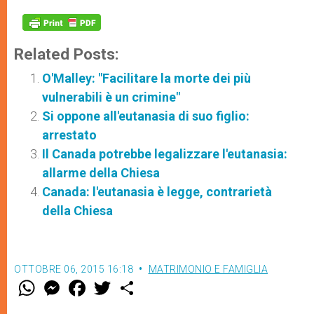
Related Posts:
O'Malley: "Facilitare la morte dei più
vulnerabili è un crimine"
Si oppone all'eutanasia di suo figlio:
arrestato
Il Canada potrebbe legalizzare l'eutanasia:
allarme della Chiesa
Canada: l'eutanasia è legge, contrarietà
della Chiesa
OTTOBRE 06, 2015 16:18
MATRIMONIO E FAMIGLIA
W
M
F
T
S
h
e
a
w
h
a
s
c
i
a