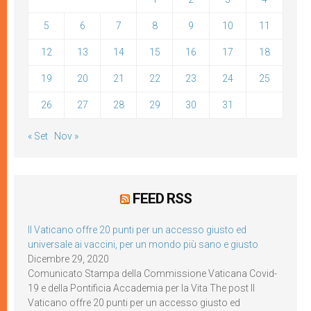
5
6
7
8
9
10
11
12
13
14
15
16
17
18
19
20
21
22
23
24
25
26
27
28
29
30
31
« Set
Nov »
FEED RSS
Il Vaticano offre 20 punti per un accesso giusto ed
universale ai vaccini, per un mondo più sano e giusto
Dicembre 29, 2020
Comunicato Stampa della Commissione Vaticana Covid-
19 e della Pontificia Accademia per la Vita The post Il
Vaticano offre 20 punti per un accesso giusto ed