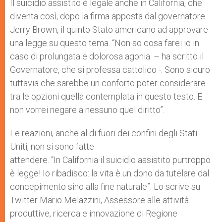
p
g
o
r
Il suicidio assistito è legale anche in California, che
p
e
k
diventa così, dopo la firma apposta dal governatore
r
Jerry Brown, il quinto Stato americano ad approvare
una legge su questo tema. “Non so cosa farei io in
caso di prolungata e dolorosa agonia. – ha scritto il
Governatore, che si professa cattolico -. Sono sicuro
tuttavia che sarebbe un conforto poter considerare
tra le opzioni quella contemplata in questo testo. E
non vorrei negare a nessuno quel diritto”.
Le reazioni, anche al di fuori dei confini degli Stati
Uniti, non si sono fatte
attendere. “In California il suicidio assistito purtroppo
è legge! Io ribadisco: la vita è un dono da tutelare dal
concepimento sino alla fine naturale”. Lo scrive su
Twitter Mario Melazzini, Assessore alle attività
produttive, ricerca e innovazione di Regione