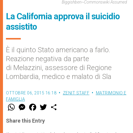
Biggishben~commonswiki Assumed
La California approva il suicidio
assistito
È il quinto Stato americano a farlo.
Reazione negativa da parte
di Melazzini, assessore di Regione
Lombardia, medico e malato di Sla
OTTOBRE 06, 2015 16:18
ZENIT STAFF
MATRIMONIO E
FAMIGLIA
W
M
F
T
S
h
e
a
w
h
a
s
c
i
a
t
s
e
t
r
Share this Entry
s
e
b
t
e
A
n
o
e