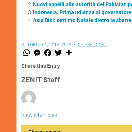
Nuovi appelli alle autorità del Pakistan p
Indonesia. Prima udienza al governatore
Asia Bibi: settimo Natale dietro le sbarre
OTTOBRE 01, 2015 09:59
CHIESE LOCALI
W
M
F
T
S
h
e
a
w
h
a
s
c
i
a
t
s
e
t
r
Share this Entry
s
e
b
t
e
A
n
o
e
p
g
o
r
ZENIT Staff
p
e
k
r
View all articles