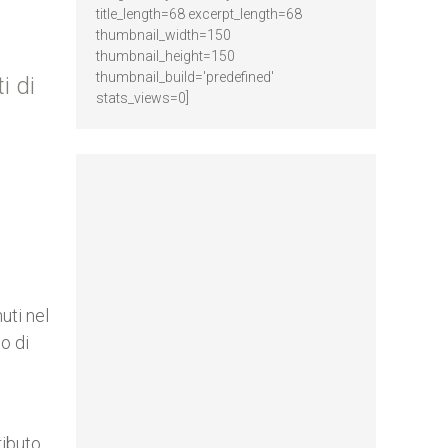
title_length=68 excerpt_length=68
thumbnail_width=150
thumbnail_height=150
thumbnail_build='predefined'
i di
stats_views=0]
uti nel
o di
ributo