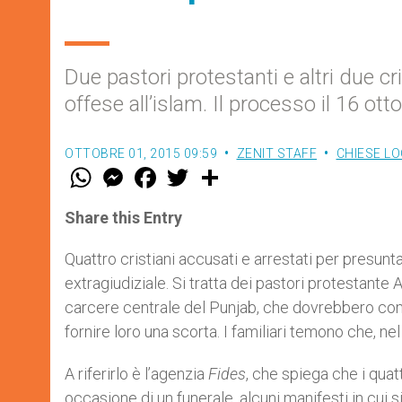
Due pastori protestanti e altri due cr
offese all’islam. Il processo il 16 ott
OTTOBRE 01, 2015 09:59
ZENIT STAFF
CHIESE LO
W
M
F
T
S
h
e
a
w
h
a
s
c
i
a
t
s
e
t
r
Share this Entry
s
e
b
t
e
A
n
o
e
p
g
o
r
Quattro cristiani accusati e arrestati per presunt
p
e
k
extragiudiziale. Si tratta dei pastori protestante A
r
carcere centrale del Punjab, che dovrebbero compar
fornire loro una scorta. I familiari temono che, ne
A riferirlo è l’agenzia
Fides
, che spiega che i quat
occasione di un funerale, alcuni manifesti in cui si