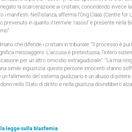
 negato la scarcerazione ai cristiani, concedendo invece la
 manifesti. Nell’istanza, afferma l’Ong Claas (Centre for 
o prevenuto in quanto il termine ‘rasool’ è presente nella Bi
emo”.
mano che difende i cristiani in tribunale: “Il processo è pura 
significa messaggero. L’accusa è pretestuosa, l’intero siste
ccasione per un altro omicidio extragiudiziale”. “La mia reli
una simile ingiustizia: queste persone innocenti stanno sof
è un fallimento del sistema giudiziario e un abuso di potere
redono nello Stato di diritto e nella giustizia dovrebbero alza
lla legge sulla blasfemia