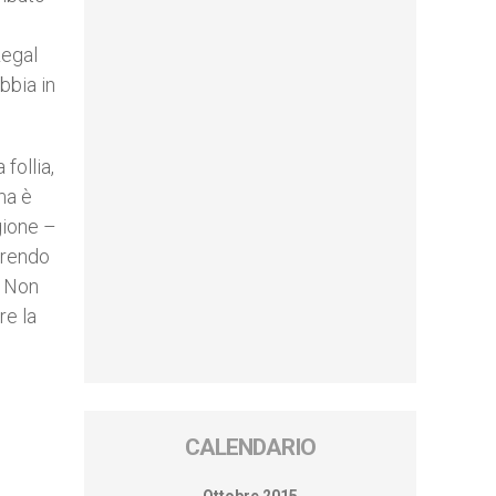
Legal
bbia in
follia,
ma è
gione –
frendo
. Non
re la
CALENDARIO