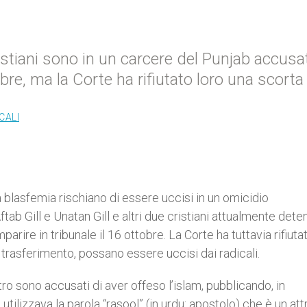
istiani sono in un carcere del Punjab accusat
obre, ma la Corte ha rifiutato loro una scorta
CALI
a blasfemia rischiano di essere uccisi in un omicidio
ftab Gill e Unatan Gill e altri due cristiani attualmente deten
ire in tribunale il 16 ottobre. La Corte ha tuttavia rifiutat
l trasferimento, possano essere uccisi dai radicali.
tro sono accusati di aver offeso l’islam, pubblicando, in
 utilizzava la parola “rasool” (in urdu: apostolo) che è un att