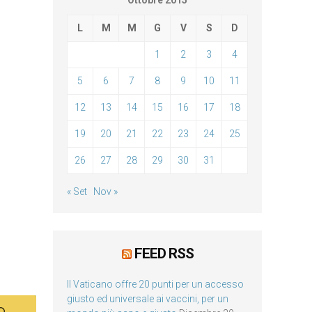
Ottobre 2015
L
M
M
G
V
S
D
1
2
3
4
5
6
7
8
9
10
11
12
13
14
15
16
17
18
19
20
21
22
23
24
25
26
27
28
29
30
31
« Set
Nov »
FEED RSS
Il Vaticano offre 20 punti per un accesso
giusto ed universale ai vaccini, per un