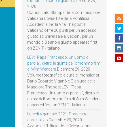
mondo più sano e giusto
Dicembre 29,
2020
Comunicato Stampa della Commissione
Vaticana Covid-19 e della Pontificia
Accademia per la Vita The post Il
Vaticano offre 20 punti per un accesso
giusto ed universale ai vaccini, per un
mondo più sano e giusto appeared first
on ZENIT - Italiano.
LEV: “Papa Francesco. Un uomo di
parola”, dietro le quinte dell’omonimo film
di Wim Wenders
Dicembre 29, 2020
Volume fotografico a cura di monsignor
Dario Edoardo Viganò e Gianluca della
Maggiore The post LEV: “Papa
Francesco. Un uomo di parola”, dietro le
quinte dell’omonimo film di Wim Wenders
appeared first on ZENIT - Italiano.
Lunedì 4 gennaio 2021: Possesso
cardinalizio
Dicembre 29, 2020
Avviso dell’Ufficio delle Celebrazioni