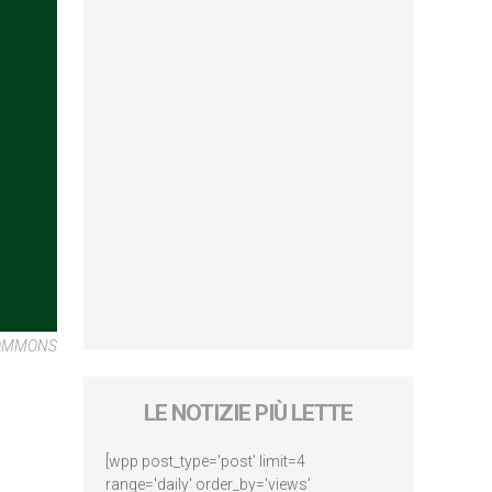
COMMONS
LE NOTIZIE PIÙ LETTE
[wpp post_type='post' limit=4
range='daily' order_by='views'