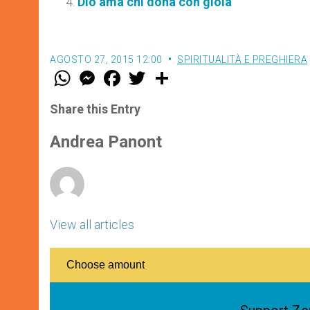
Dio ama chi dona con gioia
AGOSTO 27, 2015 12:00
SPIRITUALITÀ E PREGHIERA
W
M
F
T
S
h
e
a
w
h
a
s
c
i
a
t
s
e
t
r
Share this Entry
s
e
b
t
e
A
n
o
e
p
g
o
r
Andrea Panont
p
e
k
r
View all articles