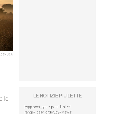
abay CC0
LE NOTIZIE PIÙ LETTE
e le
[wpp post_type='post' limit=4
range='daily' order_by='views'