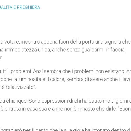
UALITÀ E PREGHIERA
 votare, incontro appena fuori della porta una signora che
na immediatezza unica, anche senza guardarmi in faccia,
:
a tutti i problemi. Anzi sembra che i problemi non esistano. 
one la luminosità e il calore, sembra di avere anche il lavo
 relativizzato”.
 chiunque. Sono espressioni di chi ha patito molti giorni 
, è entrata in casa sua e a me non è rimasto che dirle: “Buon
ngrazierò per il canto che la sua gioia ha intonato dentro di