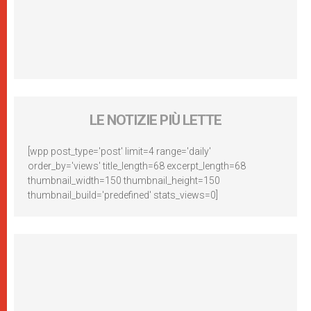
LE NOTIZIE PIÙ LETTE
[wpp post_type='post' limit=4 range='daily'
order_by='views' title_length=68 excerpt_length=68
thumbnail_width=150 thumbnail_height=150
thumbnail_build='predefined' stats_views=0]