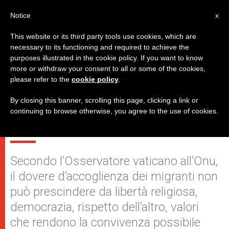
IT
Notice
x
This website or its third party tools use cookies, which are
necessary to its functioning and required to achieve the
purposes illustrated in the cookie policy. If you want to know
Tomasi: “Gli organismi
more or withdraw your consent to all or some of the cookies,
please refer to the
cookie policy
.
internazionali abbiano una
concezione più realistica della
By closing this banner, scrolling this page, clicking a link or
continuing to browse otherwise, you agree to the use of cookies.
persona umana”
Secondo l’Osservatore vaticano all’Onu,
il dovere d’accoglienza dei migranti non
può prescindere da libertà religiosa,
democrazia, rispetto dell’altro, valori
che rendono la convivenza possibile