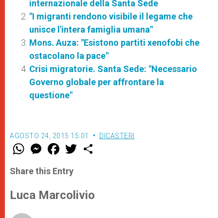
internazionale della Santa Sede
"I migranti rendono visibile il legame che
unisce l'intera famiglia umana"
Mons. Auza: "Esistono partiti xenofobi che
ostacolano la pace"
Crisi migratorie. Santa Sede: "Necessario
Governo globale per affrontare la
questione"
AGOSTO 24, 2015 15:01
DICASTERI
W
M
F
T
S
h
e
a
w
h
a
s
c
i
a
t
s
e
t
r
Share this Entry
s
e
b
t
e
A
n
o
e
p
g
o
r
Luca Marcolivio
p
e
k
r