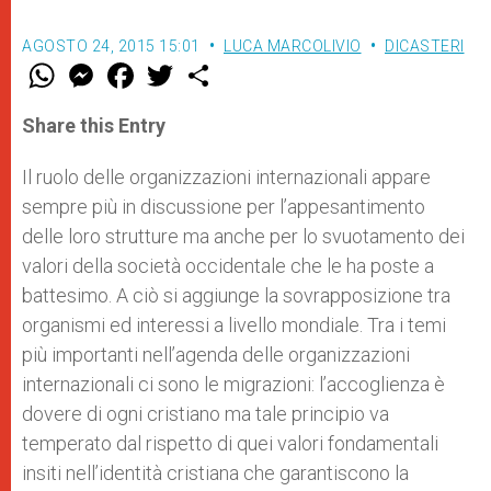
AGOSTO 24, 2015 15:01
LUCA MARCOLIVIO
DICASTERI
W
M
F
T
S
h
e
a
w
h
a
s
c
i
a
t
s
e
t
r
Share this Entry
s
e
b
t
e
A
n
o
e
p
g
o
r
Il ruolo delle organizzazioni internazionali appare
p
e
k
sempre più in discussione per l’appesantimento
r
delle loro strutture ma anche per lo svuotamento dei
valori della società occidentale che le ha poste a
battesimo. A ciò si aggiunge la sovrapposizione tra
organismi ed interessi a livello mondiale. Tra i temi
più importanti nell’agenda delle organizzazioni
internazionali ci sono le migrazioni: l’accoglienza è
dovere di ogni cristiano ma tale principio va
temperato dal rispetto di quei valori fondamentali
insiti nell’identità cristiana che garantiscono la