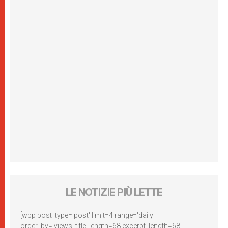
LE NOTIZIE PIÙ LETTE
[wpp post_type='post' limit=4 range='daily'
order_by='views' title_length=68 excerpt_length=68