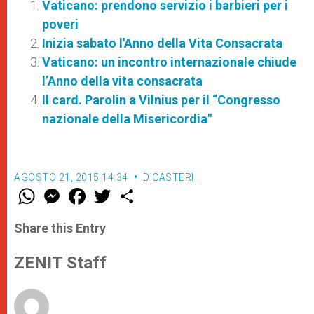
Vaticano: prendono servizio i barbieri per i
poveri
Inizia sabato l'Anno della Vita Consacrata
Vaticano: un incontro internazionale chiude
l’Anno della vita consacrata
Il card. Parolin a Vilnius per il “Congresso
nazionale della Misericordia"
AGOSTO 21, 2015 14:34
DICASTERI
W
M
F
T
S
h
e
a
w
h
a
s
c
i
a
t
s
e
t
r
Share this Entry
s
e
b
t
e
A
n
o
e
p
g
o
r
ZENIT Staff
p
e
k
r