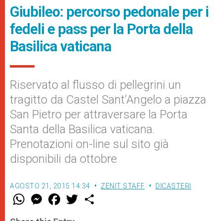
Giubileo: percorso pedonale per i
fedeli e pass per la Porta della
Basilica vaticana
Riservato al flusso di pellegrini un
tragitto da Castel Sant’Angelo a piazza
San Pietro per attraversare la Porta
Santa della Basilica vaticana.
Prenotazioni on-line sul sito già
disponibili da ottobre
AGOSTO 21, 2015 14:34
ZENIT STAFF
DICASTERI
W
M
F
T
S
h
e
a
w
h
a
s
c
i
a
t
s
e
t
r