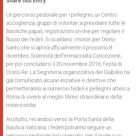
Share this Entry
s
e
b
t
e
A
n
o
e
p
g
o
r
Un percorso pedonale per i pellegrini, un Centro
p
e
k
accoglienza, gruppi di volontari a presidiare tutte le
r
Basiliche papali, registrazioni on-line per regolare il
flusso dei fedeli. Si scaldano i motori per l’Anno
Santo che si aprirà ufficialmente il prossimo 8
dicembre, Solennità dell’Immacolata Concezione,
per poi concludersi il 20 novembre 2016, Festa di
Cristo Re. La Segreteria organizzativa del Giubileo ha
già comunicato alcune iniziative e direttive che
permetteranno ai numerosi fedeli e pellegrini attesi a
Roma di vivere al meglio l’Anno straordinario della
misericordia.
Anzitutto, recandosi verso la Porta Santa della
Basilica Vaticana, i fedeli potranno seguire un
percorso pedonale loro riservato, per il quale ci si