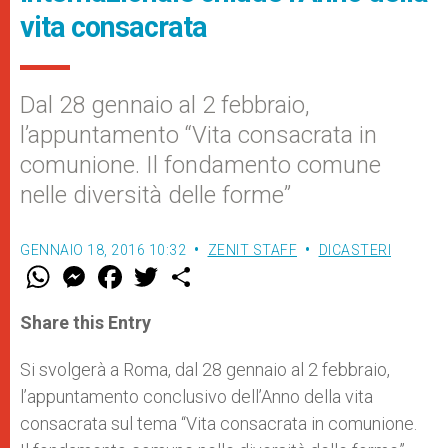
vita consacrata
Dal 28 gennaio al 2 febbraio,
l’appuntamento “Vita consacrata in
comunione. Il fondamento comune
nelle diversità delle forme”
GENNAIO 18, 2016 10:32
ZENIT STAFF
DICASTERI
W
M
F
T
S
h
e
a
w
h
a
s
c
i
a
t
s
e
t
r
Share this Entry
s
e
b
t
e
A
n
o
e
p
g
o
r
Si svolgerà a Roma, dal 28 gennaio al 2 febbraio,
p
e
k
l’appuntamento conclusivo dell’Anno della vita
r
consacrata sul tema “Vita consacrata in comunione.