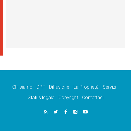
Chi siamo
DPF
Diffusione
La Proprietà
Servizi
Status legale
Copyright
Contattaci