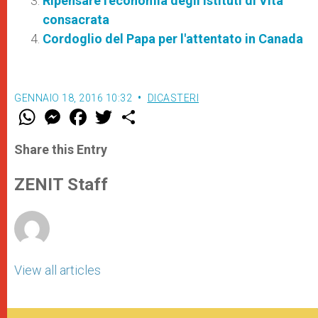
Ripensare l'economia degli Istituti di Vita
consacrata
Cordoglio del Papa per l'attentato in Canada
GENNAIO 18, 2016 10:32
DICASTERI
W
M
F
T
S
h
e
a
w
h
a
s
c
i
a
t
s
e
t
r
Share this Entry
s
e
b
t
e
A
n
o
e
p
g
o
r
ZENIT Staff
p
e
k
r
View all articles