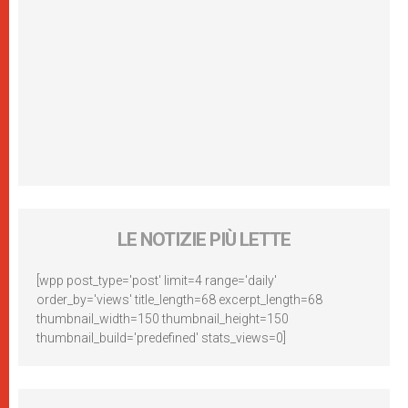
LE NOTIZIE PIÙ LETTE
[wpp post_type='post' limit=4 range='daily'
order_by='views' title_length=68 excerpt_length=68
thumbnail_width=150 thumbnail_height=150
thumbnail_build='predefined' stats_views=0]