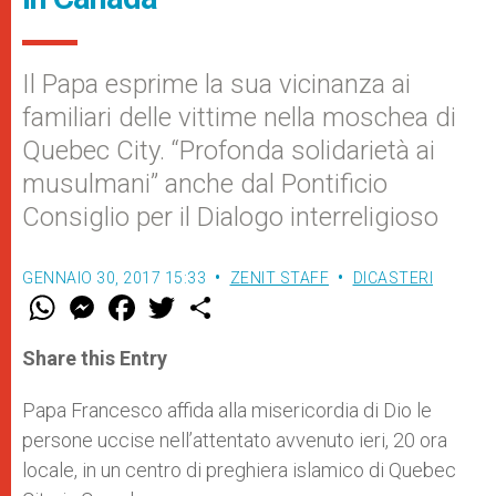
Il Papa esprime la sua vicinanza ai
familiari delle vittime nella moschea di
Quebec City. “Profonda solidarietà ai
musulmani” anche dal Pontificio
Consiglio per il Dialogo interreligioso
GENNAIO 30, 2017 15:33
ZENIT STAFF
DICASTERI
W
M
F
T
S
h
e
a
w
h
a
s
c
i
a
t
s
e
t
r
Share this Entry
s
e
b
t
e
A
n
o
e
p
g
o
r
Papa Francesco affida alla misericordia di Dio le
p
e
k
persone uccise nell’attentato avvenuto ieri, 20 ora
r
locale, in un centro di preghiera islamico di Quebec