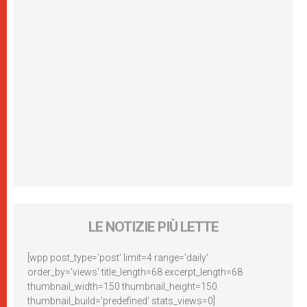
LE NOTIZIE PIÙ LETTE
[wpp post_type='post' limit=4 range='daily'
order_by='views' title_length=68 excerpt_length=68
thumbnail_width=150 thumbnail_height=150
thumbnail_build='predefined' stats_views=0]