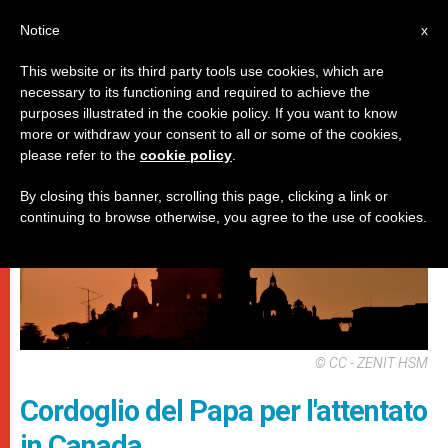
IT
Notice
x
This website or its third party tools use cookies, which are
necessary to its functioning and required to achieve the
DICASTERI
purposes illustrated in the cookie policy. If you want to know
more or withdraw your consent to all or some of the cookies,
please refer to the
cookie policy
.
By closing this banner, scrolling this page, clicking a link or
continuing to browse otherwise, you agree to the use of cookies.
© CC - ZENIT HSM
Cordoglio del Papa per l'attentato
in Canada