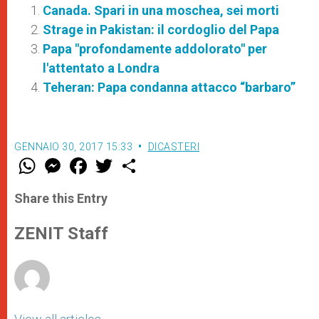
Canada. Spari in una moschea, sei morti
Strage in Pakistan: il cordoglio del Papa
Papa "profondamente addolorato" per
l'attentato a Londra
Teheran: Papa condanna attacco “barbaro”
GENNAIO 30, 2017 15:33
DICASTERI
W
M
F
T
S
h
e
a
w
h
a
s
c
i
a
t
s
e
t
r
Share this Entry
s
e
b
t
e
A
n
o
e
p
g
o
r
ZENIT Staff
p
e
k
r