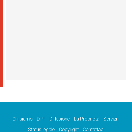
Chi siamo
DPF
Diffusione
La Proprietà
Servizi
Status legale
Copyright
Contattaci