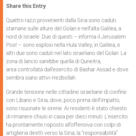
t
s
e
t
r
Share this Entry
s
e
b
t
e
A
n
o
e
p
g
o
r
Quattro razzi provenienti dalla Siria sono caduti
p
e
k
stamane sulle alture del Golan e nell’alta Galilea, a
r
nord di Israele. Due di questi – informa il
Jerusalem
Post
– sono esplosi nella Hula Valley, in Galilea, e
altri due sono caduti nel lato israeliano del Golan. La
zona di lancio sarebbe quella di Quneitra,
area controllata dall’esercito di Bashar Assad e dove
sembra siano attivi Hezbollah.
Grande tensione nelle cittadine israeliane di confine
con Libano e Siria, dove, poco prima dell’impatto,
sono risuonate le sirene. Ai residenti è stato chiesto
di rimanere chiusi in casa per dieci minuti. L’esercito
ha prontamente risposto all’offensiva con colpi di
artiglieria diretti verso la Siria; la “responsabilità”