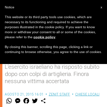
IT
Notice
x
This website or its third party tools use cookies, which are
necessary to its functioning and required to achieve the
purposes illustrated in the cookie policy. If you want to know
Fuoco siriano su Israele: quattro
more or withdraw your consent to all or some of the cookies,
please refer to the
cookie policy
.
razzi esplosi sulle alture del
Golan
By closing this banner, scrolling this page, clicking a link or
continuing to browse otherwise, you agree to the use of cookies.
L’esercito israeliano ha risposto subito
dopo con colpi di artiglieria. Finora
nessuna vittima accertata
AGOSTO 21, 2015 16:01
ZENIT STAFF
CHIESE LOCALI
W
M
F
T
S
h
e
a
w
h
a
s
c
i
a