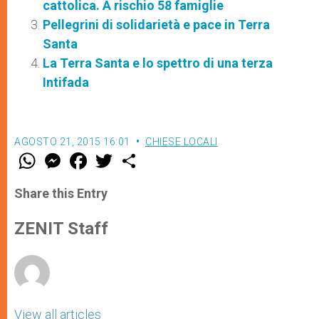
cattolica. A rischio 58 famiglie
Pellegrini di solidarietà e pace in Terra
Santa
La Terra Santa e lo spettro di una terza
Intifada
AGOSTO 21, 2015 16:01
CHIESE LOCALI
W
M
F
T
S
h
e
a
w
h
a
s
c
i
a
t
s
e
t
r
Share this Entry
s
e
b
t
e
A
n
o
e
p
g
o
r
ZENIT Staff
p
e
k
r
View all articles