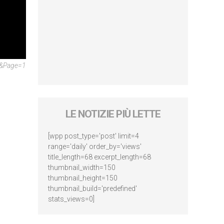
24&page=1
LE NOTIZIE PIÙ LETTE
[wpp post_type='post' limit=4
range='daily' order_by='views'
title_length=68 excerpt_length=68
thumbnail_width=150
thumbnail_height=150
thumbnail_build='predefined'
stats_views=0]