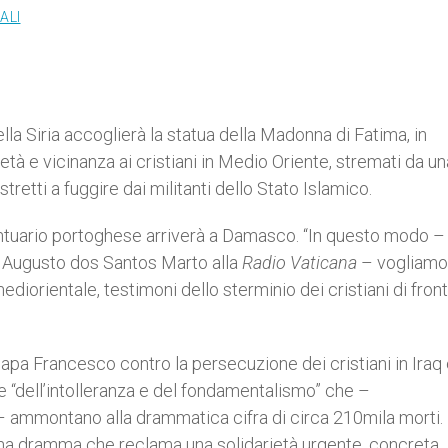
ALI
la Siria accoglierà la statua della Madonna di Fatima, in
tà e vicinanza ai cristiani in Medio Oriente, stremati da una
retti a fuggire dai militanti dello Stato Islamico.
ntuario portoghese arriverà a Damasco. “In questo modo –
o Augusto dos Santos Marto alla
Radio Vaticana
– vogliamo
ediorientale, testimoni dello sterminio dei cristiani di fron
apa Francesco contro la persecuzione dei cristiani in Iraq 
ime “dell’intolleranza e del fondamentalismo” che –
i – ammontano alla drammatica cifra di circa 210mila morti.
na dramma che reclama una solidarietà urgente, concreta,