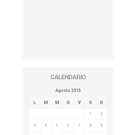
CALENDARIO
Agosto 2015
L
M
M
G
V
S
D
1
2
3
4
5
6
7
8
9