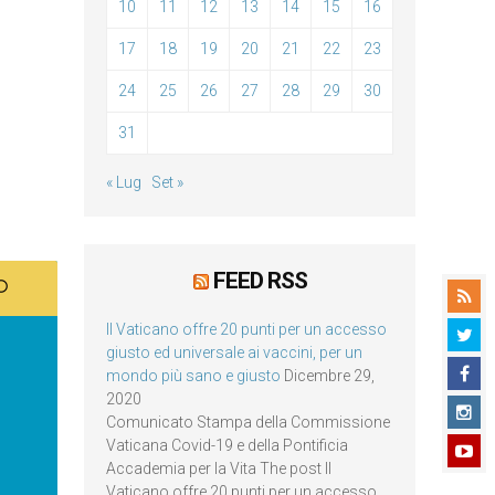
10
11
12
13
14
15
16
17
18
19
20
21
22
23
24
25
26
27
28
29
30
31
« Lug
Set »
FEED RSS
Il Vaticano offre 20 punti per un accesso
giusto ed universale ai vaccini, per un
mondo più sano e giusto
Dicembre 29,
2020
Comunicato Stampa della Commissione
Vaticana Covid-19 e della Pontificia
Accademia per la Vita The post Il
Vaticano offre 20 punti per un accesso