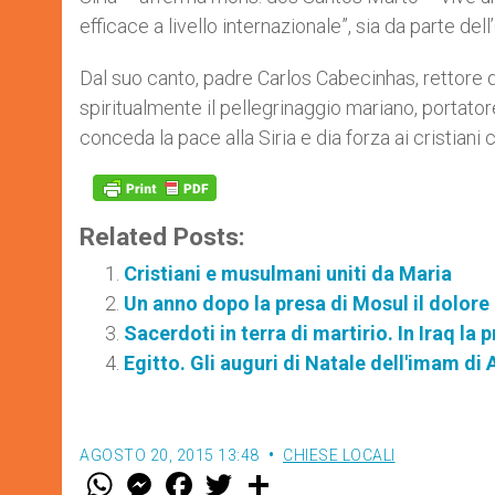
efficace a livello internazionale”, sia da parte del
​Dal suo canto, padre Carlos Cabecinhas, rettore 
spiritualmente il pellegrinaggio mariano, portator
conceda la pace alla Siria e dia forza ai cristiani 
Related Posts:
Cristiani e musulmani uniti da Maria
Un anno dopo la presa di Mosul il dolore
Sacerdoti in terra di martirio. In Iraq la
Egitto. Gli auguri di Natale dell'imam di
AGOSTO 20, 2015 13:48
CHIESE LOCALI
W
M
F
T
S
h
e
a
w
h