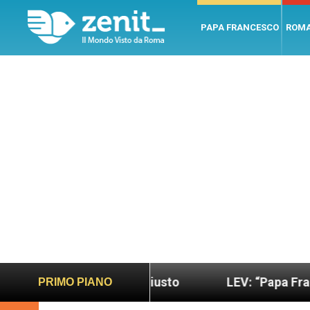
PAPA FRANCESCO
ROM
più sano e giusto
LEV: “Papa Francesco. Un uomo
PRIMO PIANO