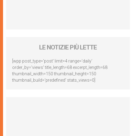
LE NOTIZIE PIÙ LETTE
[wpp post_type='post' limit=4 range='daily'
order_by='views' title_length=68 excerpt_length=68
thumbnail_width=150 thumbnail_height=150
thumbnail_build='predefined' stats_views=0]