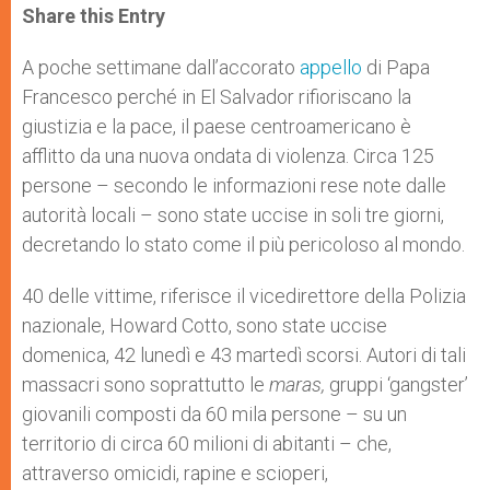
t
s
e
t
r
Share this Entry
s
e
b
t
e
A
n
o
e
p
g
o
r
A poche settimane dall’accorato
appello
di Papa
p
e
k
Francesco perché in El Salvador rifioriscano la
r
giustizia e la pace, il paese centroamericano è
afflitto da una nuova ondata di violenza. Circa 125
persone – secondo le informazioni rese note dalle
autorità locali – sono state uccise in soli tre giorni,
decretando lo stato come il più pericoloso al mondo.
40 delle vittime, riferisce il vicedirettore della Polizia
nazionale, Howard Cotto, sono state uccise
domenica, 42 lunedì e 43 martedì scorsi. Autori di tali
massacri sono soprattutto le
maras,
gruppi ‘gangster’
giovanili composti da 60 mila persone – su un
territorio di circa 60 milioni di abitanti – che,
attraverso omicidi, rapine e scioperi,