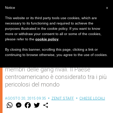
IT
Notice
x
This website or its third party tools use cookies, which are
necessary to its functioning and required to achieve the
purposes illustrated in the cookie policy. If you want to know
El Salvador afflitto dalla violenza:
more or withdraw your consent to all or some of the cookies,
please refer to the
cookie policy
.
oltre 100 morti in soli tre giorni
By closing this banner, scrolling this page, clicking a link or
continuing to browse otherwise, you agree to the use of cookies.
Gli omicidi compiuti principalmente tra i
membri delle gang rivali. Il Paese
centroamericano è considerato tra i più
pericolosi del mondo
AGOSTO 20, 2015 09:35
ZENIT STAFF
CHIESE LOCALI
W
M
F
T
S
h
e
a
w
h
a
s
c
i
a