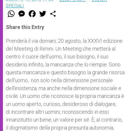
SPECIALI
W
M
F
T
S
h
e
a
w
h
a
s
c
i
a
t
s
e
t
r
Share this Entry
s
e
b
t
e
A
n
o
e
p
g
o
r
Prenderà il via domani, 20 agosto, la XXXVI edizione
p
e
k
del Meeting di Rimini. Un Meeting che metterà al
r
centro il cuore dell’uomo, il suo bisogno, il suo
desiderio infinito, la mancanza che lo riempie. Sono
questa mancanza e questo bisogno la grande risorsa
dell’uomo, non solo nella dimensione personale
dell’esistenza, ma anche nella dimensione sociale e
civile. Un uomo che riconosce la propria mancanza è
un uomo aperto, curioso, desideroso di dialogare,
di incontrare altri uomini, riconoscendo in essi
innanzitutto un bene, un valore per sé. È, al contrario,
il dogmatismo della propria presunta autonomia,