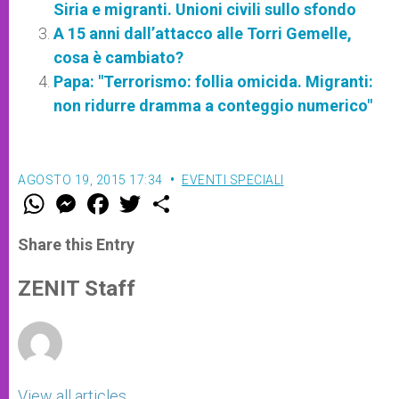
Siria e migranti. Unioni civili sullo sfondo
A 15 anni dall’attacco alle Torri Gemelle,
cosa è cambiato?
Papa: "Terrorismo: follia omicida. Migranti:
non ridurre dramma a conteggio numerico"
AGOSTO 19, 2015 17:34
EVENTI SPECIALI
W
M
F
T
S
h
e
a
w
h
a
s
c
i
a
t
s
e
t
r
Share this Entry
s
e
b
t
e
A
n
o
e
p
g
o
r
ZENIT Staff
p
e
k
r
View all articles