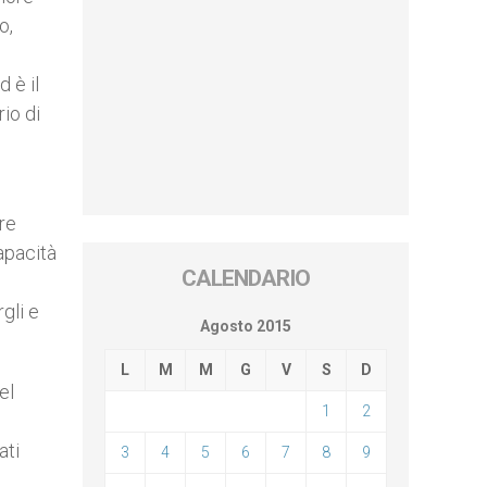
o,
 è il
io di
are
capacità
CALENDARIO
gli e
Agosto 2015
L
M
M
G
V
S
D
el
1
2
ati
3
4
5
6
7
8
9