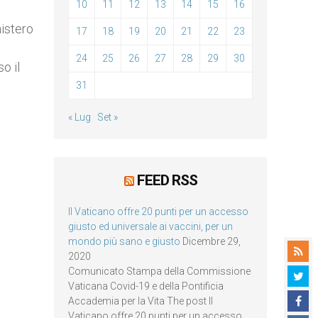
10
11
12
13
14
15
16
nistero
17
18
19
20
21
22
23
24
25
26
27
28
29
30
o il
31
« Lug
Set »
FEED RSS
Il Vaticano offre 20 punti per un accesso
giusto ed universale ai vaccini, per un
mondo più sano e giusto
Dicembre 29,
2020
Comunicato Stampa della Commissione
Vaticana Covid-19 e della Pontificia
Accademia per la Vita The post Il
Vaticano offre 20 punti per un accesso