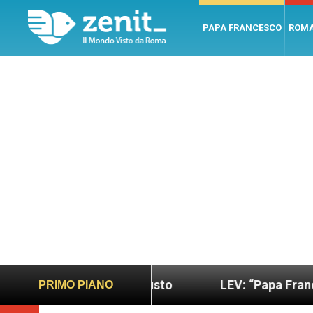
PAPA FRANCESCO
ROM
iù sano e giusto
LEV: “Papa Francesco. Un uomo
PRIMO PIANO