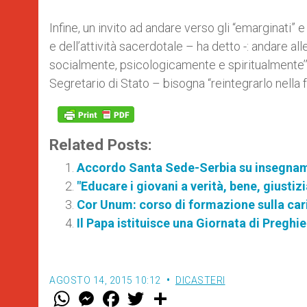
Infine, un invito ad andare verso gli “emarginati” e
e dell’attività sacerdotale – ha detto -: andare all
socialmente, psicologicamente e spiritualmente’”. 
Segretario di Stato – bisogna “reintegrarlo nella f
Related Posts:
Accordo Santa Sede-Serbia su insegnam
"Educare i giovani a verità, bene, giustizi
Cor Unum: corso di formazione sulla cari
Il Papa istituisce una Giornata di Preghie
AGOSTO 14, 2015 10:12
DICASTERI
W
M
F
T
S
h
e
a
w
h