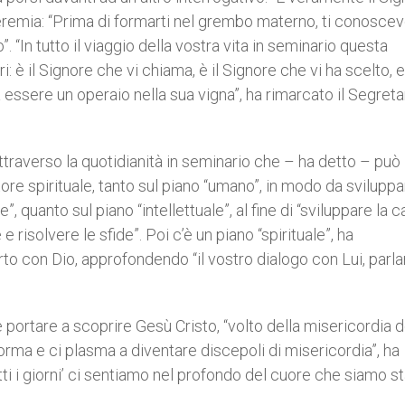
Geremia: “Prima di formarti nel grembo materno, ti conoscev
. “In tutto il viaggio della vostra vita in seminario questa
è il Signore che vi chiama, è il Signore che vi ha scelto, ed
essere un operaio nella sua vigna”, ha rimarcato il Segretar
traverso la quotidianità in seminario che – ha detto – può
tore spirituale, tanto sul piano “umano”, in modo da svilupp
”, quanto sul piano “intellettuale”, al fine di “sviluppare la 
risolvere le sfide”. Poi c’è un piano “spirituale”, ha
rto con Dio, approfondendo “il vostro dialogo con Lui, parlar
 portare a scoprire Gesù Cristo, “volto della misericordia d
orma e ci plasma a diventare discepoli di misericordia”, ha
ti i giorni’ ci sentiamo nel profondo del cuore che siamo st