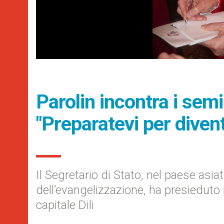
Parolin incontra i semi
"Preparatevi per diven
Il Segretario di Stato, nel paese asia
dell’evangelizzazione, ha presieduto
capitale Dili