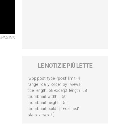
COMMONS
LE NOTIZIE PIÙ LETTE
[wpp post_type='post' limit=4
range='daily' order_by='views'
title_length=68 excerpt_length=68
thumbnail_width=150
thumbnail_height=150
thumbnail_build='predefined'
stats_views=0]