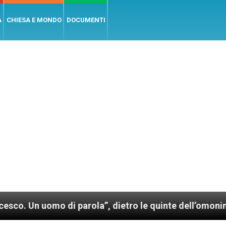
A
CHIESA E MONDO
DOCUMENTI
 di parola”, dietro le quinte dell’omonimo film di Wi