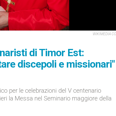
WIKIMEDIA 
naristi di Timor Est:
tare discepoli e missionari"
tico per le celebrazioni del V centenario
 ieri la Messa nel Seminario maggiore della