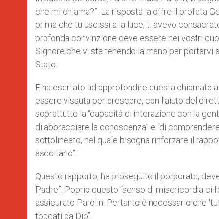
che mi chiama?”. La risposta la offre il profeta 
prima che tu uscissi alla luce, ti avevo consacrato”
profonda convinzione deve essere nei vostri cuori: 
Signore che vi sta tenendo la mano per portarvi a 
Stato.
E ha esortato ad approfondire questa chiamata at
essere vissuta per crescere, con l’aiuto del diret
soprattutto la “capacità di interazione con la gente
di abbracciare la conoscenza” e “di comprendere e 
sottolineato, nel quale bisogna rinforzare il rappo
ascoltarlo”.
Questo rapporto, ha proseguito il porporato, deve
Padre”. Poprio questo “senso di misericordia ci f
assicurato Parolin. Pertanto è necessario che ‘tut
toccati da Dio”.