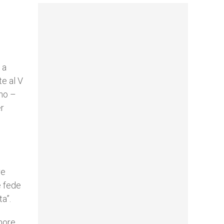
 a
te al V
rno –
er
re
e fede
a”.
gnore