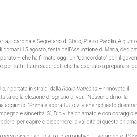
rta, il cardinale Segretario di Stato, Pietro Parolin, è giunto
 di domani 15 agosto, festa dell’Assunzione di Maria, dedica
orporato – che ha firmato oggi un “Concordato” con il gove
per tutti i futuri sacerdoti che ha esortato a prepararsi p
ia, riportata in stralci dalla
Radio Vaticana
– rinnovate il
atuità della elezione di ognuno di voi… Nessuno di noi la
”, ha aggiunto. “Prima e soprattutto vi viene richiesto di entra
pegno e sincerità. Sì, Dio vi ha chiamato e con coraggio 
vedere, per capire e discernere la validità di questa chiamat
porsi davanti ad un altro interrogativo: “È veramente il Si