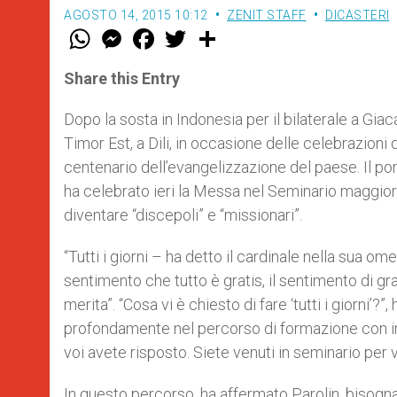
AGOSTO 14, 2015 10:12
ZENIT STAFF
DICASTERI
W
M
F
T
S
h
e
a
w
h
a
s
c
i
a
t
s
e
t
r
Share this Entry
s
e
b
t
e
A
n
o
e
p
g
o
r
Dopo la sosta in Indonesia per il bilaterale a Giaca
p
e
k
Timor Est, a Dili, in occasione delle celebrazioni
r
centenario dell’evangelizzazione del paese. Il p
ha celebrato ieri la Messa nel Seminario maggiore 
diventare “discepoli” e “missionari”.
“Tutti i giorni – ha detto il cardinale nella sua omel
sentimento che tutto è gratis, il sentimento di gr
merita”. “Cosa vi è chiesto di fare ‘tutti i giorni’?
profondamente nel percorso di formazione con im
voi avete risposto. Siete venuti in seminario per 
In questo percorso, ha affermato Parolin, bisogna 