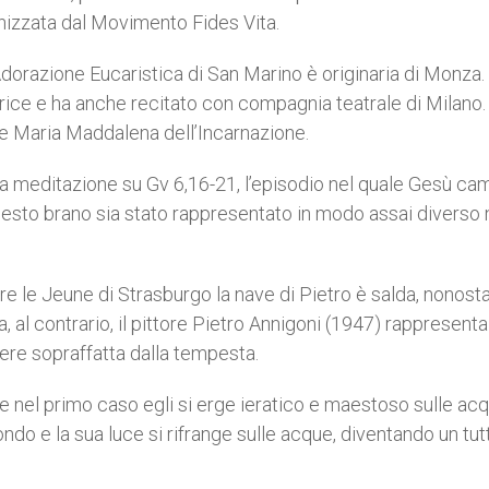
izzata dal Movimento Fides Vita.
Adorazione Eucaristica di San Marino è originaria di Monza
itrice e ha anche recitato con compagnia teatrale di Milano.
re Maria Maddalena dell’Incarnazione.
una meditazione su Gv 6,16-21, l’episodio nel quale Gesù c
questo brano sia stato rappresentato in modo assai diverso 
re le Jeune di Strasburgo la nave di Pietro è salda, nonosta
 al contrario, il pittore Pietro Annigoni (1947) rappresenta
sere sopraffatta dalla tempesta.
e nel primo caso egli si erge ieratico e maestoso sulle acq
ondo e la sua luce si rifrange sulle acque, diventando un tut