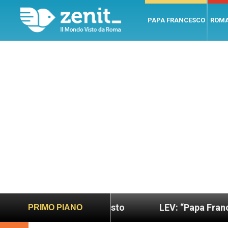
PAPA FRANCESCO
ROM
o più sano e giusto
LEV: “Papa Francesco. Un uo
PRIMO PIANO