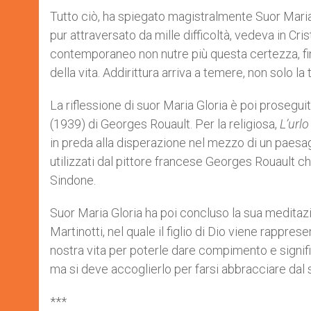
Tutto ciò, ha spiegato magistralmente Suor Maria G
pur attraversato da mille difficoltà, vedeva in Cri
contemporaneo non nutre più questa certezza, fi
della vita. Addirittura arriva a temere, non solo l
La riflessione di suor Maria Gloria è poi proseg
(1939) di Georges Rouault. Per la religiosa,
L’url
in preda alla disperazione nel mezzo di un paesaggi
utilizzati dal pittore francese Georges Rouault che
Sindone.
Suor Maria Gloria ha poi concluso la sua meditazi
Martinotti, nel quale il figlio di Dio viene rappr
nostra vita per poterle dare compimento e signifi
ma si deve accoglierlo per farsi abbracciare dal
***