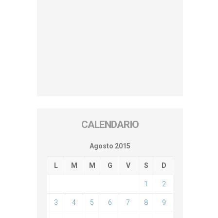
CALENDARIO
Agosto 2015
L
M
M
G
V
S
D
1
2
3
4
5
6
7
8
9