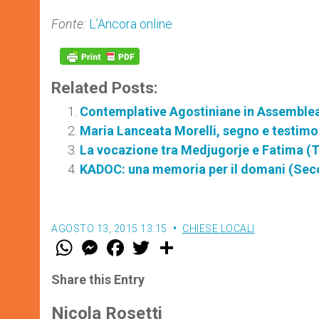
Fonte:
L’Ancora online
Related Posts:
Contemplative Agostiniane in Assemble
Maria Lanceata Morelli, segno e testim
La vocazione tra Medjugorje e Fatima (T
KADOC: una memoria per il domani (Sec
AGOSTO 13, 2015 13:15
CHIESE LOCALI
W
M
F
T
S
h
e
a
w
h
a
s
c
i
a
t
s
e
t
r
Share this Entry
s
e
b
t
e
A
n
o
e
p
g
o
r
Nicola Rosetti