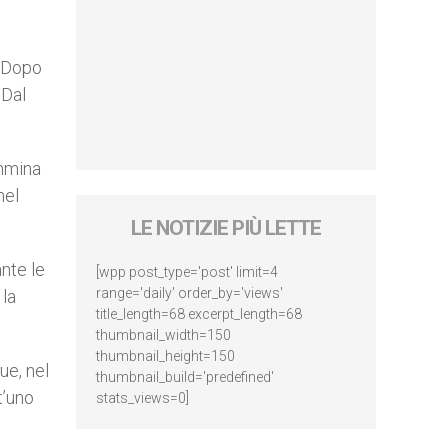
. Dopo
 Dal
ammina
nel
LE NOTIZIE PIÙ LETTE
nte le
[wpp post_type='post' limit=4
range='daily' order_by='views'
 la
title_length=68 excerpt_length=68
thumbnail_width=150
thumbnail_height=150
ue, nel
thumbnail_build='predefined'
t’uno
stats_views=0]