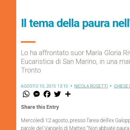
Il tema della paura nell
Lo ha affrontato suor Maria Gloria R
Eucaristica di San Marino, in una ma
Tronto
AGOSTO 13, 2015 13:15
NICOLA ROSETTI
CHIESE 
W
M
F
T
S
h
e
a
w
h
a
s
c
i
a
t
s
e
t
r
Share this Entry
s
e
b
t
e
A
n
o
e
p
g
o
r
Mercoledì 12 agosto, presso l’area dell’ex Galopp
p
e
k
parole del Vangelo di Matteo “Non abbiate paura,
r