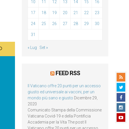
10
11
12
13
14
15
16
17
18
19
20
21
22
23
24
25
26
27
28
29
30
31
« Lug
Set »
FEED RSS
Il Vaticano offre 20 punti per un accesso
giusto ed universale ai vaccini, per un
mondo più sano e giusto
Dicembre 29,
2020
Comunicato Stampa della Commissione
Vaticana Covid-19 e della Pontificia
Accademia per la Vita The post Il
Vaticano offre 20 punti per un accesso