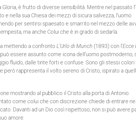
loria, è frutto di diverse sensibilità. Mentre nel passato 
sto e nella sua Chiesa dei mezzi di sicura salvezza, l’uomo
nendo per sentirsi spaesato e smarrito nel mezzo delle av
a tempesta, ma anche Colui che è in grado di sedarla.
uita mettendo a confronto
L’Urlo di Munch
(1893) con l’
Ecce
o
può essere assunto come icona dell’uomo postmoderno, 
o fluido, dalle tinte forti e confuse. Sono gli stessi colori
 però rappresenta il volto sereno di Cristo, ispirato a quell
one mostrando al pubblico il Cristo alla porta di Antonio
esentato come colui che con discrezione chiede di entrare ne
cato. Davanti ad un Dio così rispettoso, non si può avere p
 suo amore.