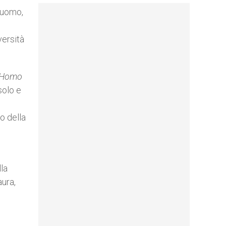
l’uomo,
versità
 Homo
solo e
o della
lla
aura,