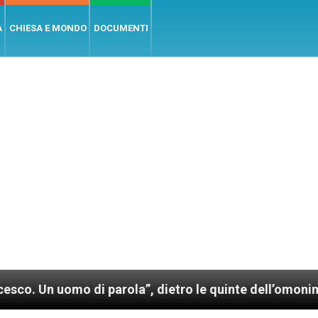
A
CHIESA E MONDO
DOCUMENTI
mo di parola”, dietro le quinte dell’omonimo film di 