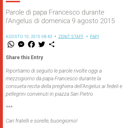
Parole di papa Francesco durante
l’Angelus di domenica 9 agosto 2015
AGOSTO 10, 2015 08:43
ZENIT STAFF
PAPI
W
M
F
T
S
h
e
a
w
h
a
s
c
i
a
t
s
e
t
r
Share this Entry
s
e
b
t
e
A
n
o
e
p
g
o
r
Riportiamo di seguito le parole rivolte oggi a
p
e
k
mezzogiorno da papa Francesco durante la
r
consueta recita della preghiera dell’Angelus ai fedeli e
pellegrini convenuti in piazza San Pietro.
***
Cari fratelli e sorelle, buongiorno!