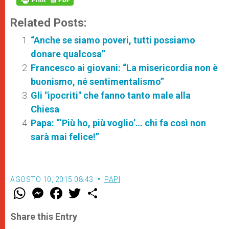
Related Posts:
“Anche se siamo poveri, tutti possiamo
donare qualcosa”
Francesco ai giovani: “La misericordia non è
buonismo, né sentimentalismo”
Gli "ipocriti" che fanno tanto male alla
Chiesa
Papa: “‘Più ho, più voglio’… chi fa così non
sarà mai felice!”
AGOSTO 10, 2015 08:43
PAPI
W
M
F
T
S
h
e
a
w
h
a
s
c
i
a
t
s
e
t
r
Share this Entry
s
e
b
t
e