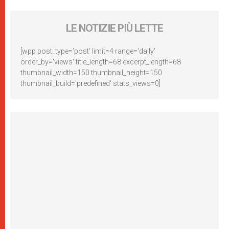
LE NOTIZIE PIÙ LETTE
[wpp post_type='post' limit=4 range='daily'
order_by='views' title_length=68 excerpt_length=68
thumbnail_width=150 thumbnail_height=150
thumbnail_build='predefined' stats_views=0]