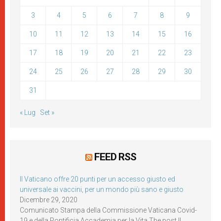
3
4
5
6
7
8
9
10
11
12
13
14
15
16
17
18
19
20
21
22
23
24
25
26
27
28
29
30
31
« Lug
Set »
FEED RSS
Il Vaticano offre 20 punti per un accesso giusto ed
universale ai vaccini, per un mondo più sano e giusto
Dicembre 29, 2020
Comunicato Stampa della Commissione Vaticana Covid-
19 e della Pontificia Accademia per la Vita The post Il