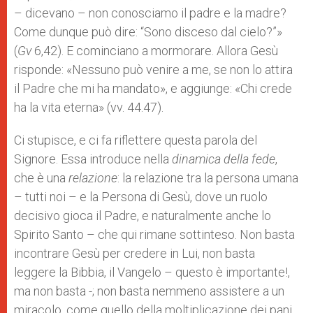
– dicevano – non conosciamo il padre e la madre?
Come dunque può dire: “Sono disceso dal cielo?”»
(
Gv
6,42). E cominciano a mormorare. Allora Gesù
risponde: «Nessuno può venire a me, se non lo attira
il Padre che mi ha mandato», e aggiunge: «Chi crede
ha la vita eterna» (vv. 44.47).
Ci stupisce, e ci fa riflettere questa parola del
Signore. Essa introduce nella
dinamica della fede
,
che è una
relazione
: la relazione tra la persona umana
– tutti noi – e la Persona di Gesù, dove un ruolo
decisivo gioca il Padre, e naturalmente anche lo
Spirito Santo – che qui rimane sottinteso. Non basta
incontrare Gesù per credere in Lui, non basta
leggere la Bibbia, il Vangelo – questo è importante!,
ma non basta -; non basta nemmeno assistere a un
miracolo, come quello della moltiplicazione dei pani.