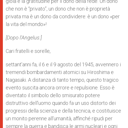
gioia e la gratitudine per il dono della fede. Un dono
che non è “privato”, un dono che non è proprietà
privata ma è un dono da condividere: è un dono «per
la vita del mondo»!
[Dopo l’Angelus:]
Cari fratelli e sorelle,
settant’anni fa, il 6 e il 9 agosto del 1945, avvennero i
tremendi bombardamenti atomici su Hiroshima e
Nagasaki. A distanza di tanto tempo, questo tragico
evento suscita ancora orrore e repulsione. Esso è
diventato il simbolo dello smisurato potere
distruttivo dell’uomo quando fa un uso distorto dei
progressi della scienza e della tecnica, e costituisce
un monito perenne all’umanità, affinché ripudi per
sempre la guerra e bandisca le armi nucleari e ogni