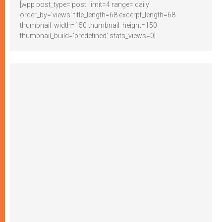
[wpp post_type='post' limit=4 range='daily'
order_by='views' title_length=68 excerpt_length=68
thumbnail_width=150 thumbnail_height=150
thumbnail_build='predefined' stats_views=0]