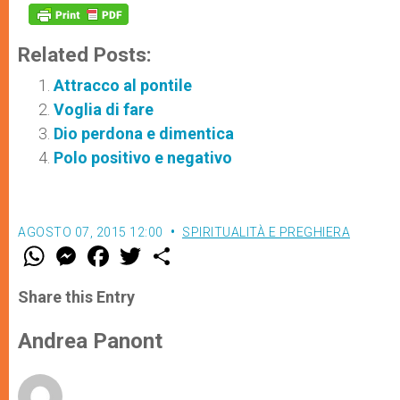
Related Posts:
Attracco al pontile
Voglia di fare
Dio perdona e dimentica
Polo positivo e negativo
AGOSTO 07, 2015 12:00
SPIRITUALITÀ E PREGHIERA
W
M
F
T
S
h
e
a
w
h
a
s
c
i
a
t
s
e
t
r
Share this Entry
s
e
b
t
e
A
n
o
e
p
g
o
r
Andrea Panont
p
e
k
r