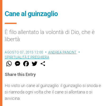
Cane al guinzaglio
È filo allentato la volontà di Dio, che è
libertà
AGOSTO 07, 2015 12:00
ANDREA PANONT
SPIRITUALITÀ E PREGHIERA
W
M
F
T
S
h
e
a
w
h
a
s
c
i
a
t
s
e
t
r
Share this Entry
s
e
b
t
e
A
n
o
e
p
g
o
r
Ho visto un cane al guinzaglio: il guinzaglio si snoda e
p
e
k
si riannoda ogni volta che il cane si allontana o si
r
avvicina.