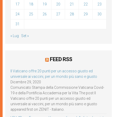
17
18
19
20
21
22
23
24
25
26
27
28
29
30
31
« Lug
Set »
FEED RSS
Il Vaticano offre 20 punti per un accesso giusto ed
universale ai vaccini, per un mondo più sano e giusto
Dicembre 29, 2020
Comunicato Stampa della Commissione Vaticana Covid-
19 e della Pontificia Accademia per la Vita The post Il
Vaticano offre 20 punti per un accesso giusto ed
universale ai vaccini, per un mondo più sano e giusto
appeared first on ZENIT - Italiano.