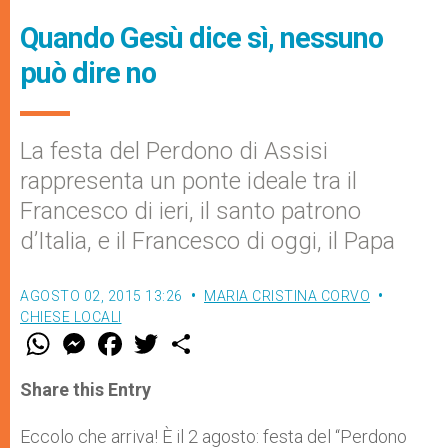
Quando Gesù dice sì, nessuno
può dire no
La festa del Perdono di Assisi
rappresenta un ponte ideale tra il
Francesco di ieri, il santo patrono
d’Italia, e il Francesco di oggi, il Papa
AGOSTO 02, 2015 13:26
MARIA CRISTINA CORVO
CHIESE LOCALI
W
M
F
T
S
h
e
a
w
h
a
s
c
i
a
t
s
e
t
r
Share this Entry
s
e
b
t
e
A
n
o
e
p
g
o
r
Eccolo che arriva! È il 2 agosto: festa del “Perdono
p
e
k