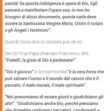
parola! Se questa indulgenza è opera di Dio, Egli
penserà a manifestare l’opera sua; io non ho
bisogno di alcun documento, questa carta deve
essere la Santissima Vergine Maria, Cristo il notaio
e gli Angeli i testimoni”.
Quando Gesù dice sì, nessuno può dir no.
Nel 2015 un Papa chiamato Francesco, dirà:
“
Fratelli, la gioia di Dio è perdonare!”
.
“
Dio è gioioso
”
e la misericordia
“
è la vera forza che
può salvare l’uomo e il mondo dal cancro che è il
peccato, il male morale, il male spirituale
”.
“
Noi presumiamo di essere giusti e giudichiamo gli
altri
”. “
Giudichiamo anche Dio, perché pensiamo
che dovrebbe castigare i peccatori, condannarli a