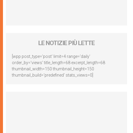
LE NOTIZIE PIÙ LETTE
[wpp post_type='post' limit=4 range='daily'
order_by='views' title_length=68 excerpt_length=68
thumbnail_width=150 thumbnail_height=150
thumbnail_build='predefined' stats_views=0]