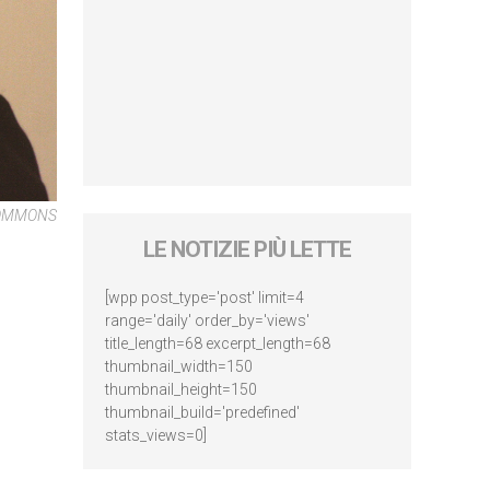
COMMONS
LE NOTIZIE PIÙ LETTE
[wpp post_type='post' limit=4
range='daily' order_by='views'
title_length=68 excerpt_length=68
thumbnail_width=150
thumbnail_height=150
thumbnail_build='predefined'
stats_views=0]