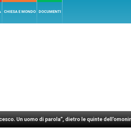
A
CHIESA E MONDO
DOCUMENTI
parola”, dietro le quinte dell’omonimo film di Wim We