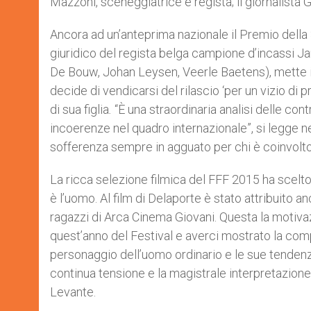
Mazzoni, sceneggiatrice e regista; il giornalista 
Ancora ad un’anteprima nazionale il Premio della
giuridico del regista belga campione d’incassi Jan
De Bouw, Johan Leysen, Veerle Baetens), mette i
decide di vendicarsi del rilascio ‘per un vizio di 
di sua figlia
.
“È una straordinaria analisi delle co
incoerenze nel quadro internazionale”, si legge nel
sofferenza sempre in agguato per chi è coinvolto n
La ricca selezione filmica del FFF 2015 ha scelt
è l’uomo. Al film di Delaporte è stato attribuito an
ragazzi di Arca Cinema Giovani. Questa la motivazi
quest’anno del Festival e averci mostrato la comple
personaggio dell’uomo ordinario e le sue tendenze m
continua tensione e la magistrale interpretazion
Levante.