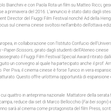
lo Bianchini e con Paola Rota un film su Matteo Ricci, ges
ese a primavera del 2016. L’annuncio è stato dato dagli stes
ent Director del Fiuggi Film Festival nonché Ad della Heng
n focus sul cinema cinese svoltosi nell’ambito dell’ottava edi
ropea, in collaborazione con l’Istituto Confucio dell’Univer
k–Paper-Scissors
, girato dagli studenti dell’Ateneo cinese
ssegnato il Fiuggi Film Festival Special Award ritirato dal
guito un convegno al quale ha partecipato anche il prof. A
o. Per Piva, il cinema cinese è forse l’unico in vera espansi
 fatturato. Questo offre un’ottima opportunità di espansione
 di cui quattro in anteprima nazionale. Mattatore della serata 
 Acampa, reduce dai set di Marco Bellocchio (
Fai bei sogni
) 
no sarà al cinema come protagonista del film Press, scrit