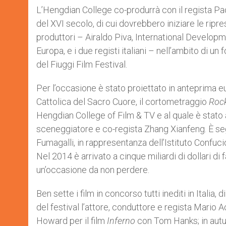
L’Hengdian College co-produrrà con il regista Pao
del XVI secolo, di cui dovrebbero iniziare le ripr
produttori – Airaldo Piva, International Developm
Europa, e i due registi italiani – nell’ambito di u
del Fiuggi Film Festival.
Per l’occasione è stato proiettato in anteprima eu
Cattolica del Sacro Cuore, il cortometraggio
Roc
Hengdian College of Film & TV e al quale è stato a
sceneggiatore e co-regista Zhang Xianfeng. È se
Fumagalli, in rappresentanza dell’Istituto Confuci
Nel 2014 è arrivato a cinque miliardi di dollari di
un’occasione da non perdere.
Ben sette i film in concorso tutti inediti in Italia,
del festival l’attore, conduttore e regista Mario
Howard per il film
Inferno
con Tom Hanks; in autun