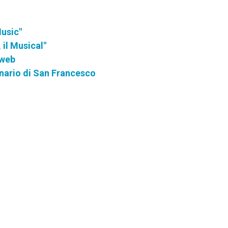
Music"
 il Musical"
 web
nario di San Francesco