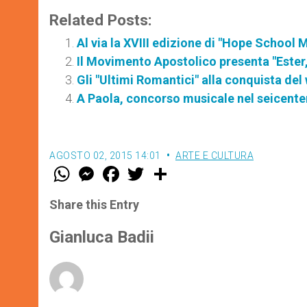
Related Posts:
Al via la XVIII edizione di "Hope School 
Il Movimento Apostolico presenta "Ester,
Gli "Ultimi Romantici" alla conquista del
A Paola, concorso musicale nel seicente
AGOSTO 02, 2015 14:01
ARTE E CULTURA
W
M
F
T
S
h
e
a
w
h
a
s
c
i
a
t
s
e
t
r
Share this Entry
s
e
b
t
e
A
n
o
e
p
g
o
r
Gianluca Badii
p
e
k
r