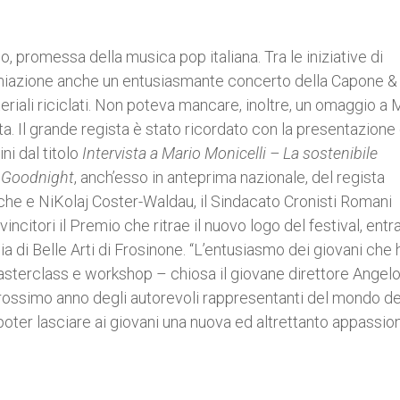
o, promessa della musica pop italiana. Tra le iniziative di
remiazione anche un entusiasmante concerto della Capone &
eriali riciclati. Non poteva mancare, inoltre, un omaggio a 
a. Il grande regista è stato ricordato con la presentazione
ni dal titolo
Intervista a Mario Monicelli – La sostenibile
 Goodnight
, anch’esso in anteprima nazionale, del regista
che e NiKolaj Coster-Waldau, il Sindacato Cronisti Romani
incitori il Premio che ritrae il nuovo logo del festival, ent
a di Belle Arti di Frosinone. “L’entusiasmo dei giovani che
masterclass e workshop – chiosa il giovane direttore Angelo
 prossimo anno degli autorevoli rappresentanti del mondo de
i poter lasciare ai giovani una nuova ed altrettanto appassio