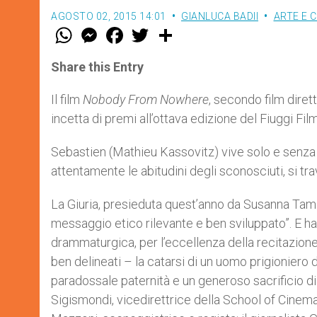
AGOSTO 02, 2015 14:01
GIANLUCA BADII
ARTE E 
W
M
F
T
S
h
e
a
w
h
a
s
c
i
a
t
s
e
t
r
Share this Entry
s
e
b
t
e
A
n
o
e
p
g
o
r
Il film
Nobody From Nowhere
, secondo film dire
p
e
k
incetta di premi all’ottava edizione del Fiuggi Fi
r
Sebastien (Mathieu Kassovitz) vive solo e senza l
attentamente le abitudini degli sconosciuti, si tr
La Giuria, presieduta quest’anno da Susanna Tamar
messaggio etico rilevante e ben sviluppato”. E ha p
drammaturgica, per l’eccellenza della recitazione 
ben delineati – la catarsi di un uomo prigioniero d
paradossale paternità e un generoso sacrificio di
Sigismondi, vicedirettrice della School of Cinemat