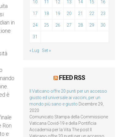
10
11
12
13
14
15
16
uita
17
18
19
20
21
22
23
si
dian in
24
25
26
27
28
29
30
zione
31
« Lug
Set »
sità
lo
FEED RSS
rmando
one.
Il Vaticano offre 20 punti per un accesso
 ed è
giusto ed universale ai vaccini, per un
mondo più sano e giusto
Dicembre 29,
2020
finale
Comunicato Stampa della Commissione
Vaticana Covid-19 e della Pontificia
e Ron
Accademia per la Vita The post Il
to e
Vaticano offre 20 punti per un accesso