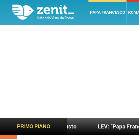
PAPA FRANCESCO
ROM
ano e giusto
LEV: “Papa Francesco. Un uomo di 
PRIMO PIANO