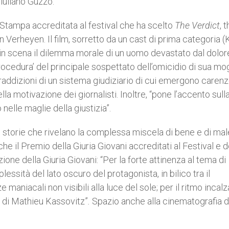
Giuliano Guzzo.
 Stampa accreditata al festival che ha scelto
The Verdict
, t
 Verheyen. Il film, sorretto da un cast di prima categoria 
n scena il dilemma morale di un uomo devastato dal dolor
procedura’ del principale sospettato dell’omicidio di sua mo
ntraddizioni di un sistema giudiziario di cui emergono caren
la motivazione dei giornalisti. Inoltre, “pone l’accento sull
elle maglie della giustizia”.
o storie che rivelano la complessa miscela di bene e di ma
che il Premio della Giuria Giovani accreditati al Festival e d
one della Giuria Giovani: “Per la forte attinenza al tema di
ssità del lato oscuro del protagonista, in bilico tra il
aniacali non visibili alla luce del sole; per il ritmo incalza
e di Mathieu Kassovitz”
.
Spazio anche alla cinematografia d