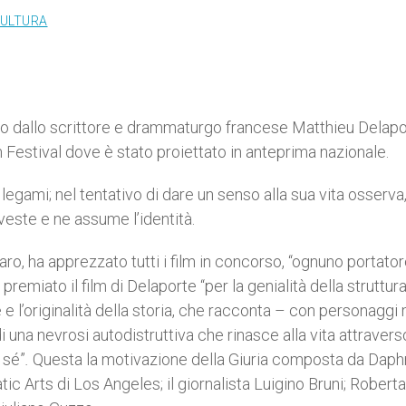
CULTURA
tto dallo scrittore e drammaturgo francese Matthieu Delapo
lm Festival dove è stato proiettato in anteprima nazionale.
egami; nel tentativo di dare un senso alla sua vita osserva
aveste e ne assume l’identità.
o, ha apprezzato tutti i film in concorso, “ognuno portator
remiato il film di Delaporte “per la genialità della struttur
e l’originalità della storia, che racconta – con personaggi
i una nevrosi autodistruttiva che rinasce alla vita attraver
 sé”
.
Questa la motivazione della Giuria composta da Dap
ic Arts di Los Angeles; il giornalista Luigino Bruni; Roberta