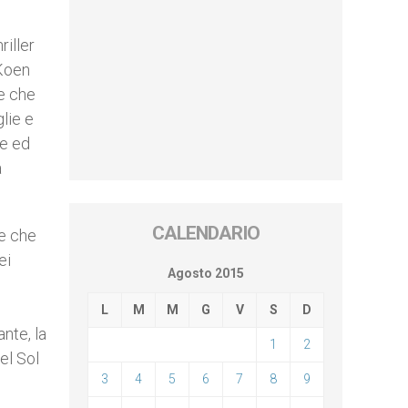
hriller
(Koen
e che
glie e
ze ed
a
CALENDARIO
le che
ei
Agosto 2015
L
M
M
G
V
S
D
nte, la
1
2
el Sol
3
4
5
6
7
8
9