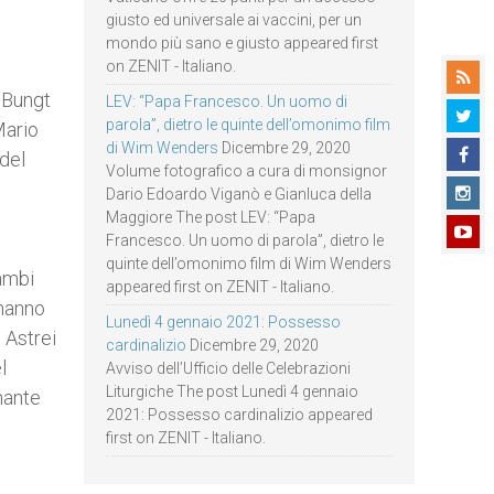
giusto ed universale ai vaccini, per un
mondo più sano e giusto appeared first
on ZENIT - Italiano.
 Bungt
LEV: “Papa Francesco. Un uomo di
parola”, dietro le quinte dell’omonimo film
Mario
di Wim Wenders
Dicembre 29, 2020
 del
Volume fotografico a cura di monsignor
Dario Edoardo Viganò e Gianluca della
Maggiore The post LEV: “Papa
Francesco. Un uomo di parola”, dietro le
quinte dell’omonimo film di Wim Wenders
rambi
appeared first on ZENIT - Italiano.
 hanno
Lunedì 4 gennaio 2021: Possesso
 Astrei
cardinalizio
Dicembre 29, 2020
l
Avviso dell’Ufficio delle Celebrazioni
Liturgiche The post Lunedì 4 gennaio
nante
2021: Possesso cardinalizio appeared
first on ZENIT - Italiano.