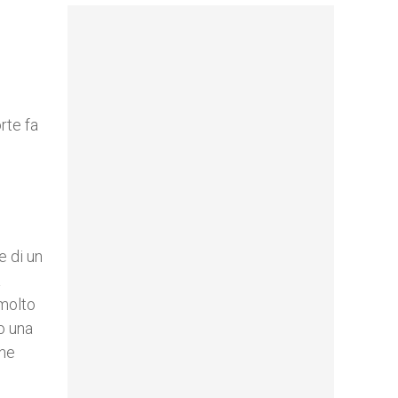
rte fa
,
e di un
a
 molto
so una
hne