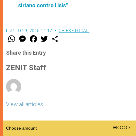
siriano contro l'Isis"
LUGLIO 29, 2015 14:12
CHIESE LOCALI
W
M
F
T
S
h
e
a
w
h
a
s
c
i
a
t
s
e
t
r
Share this Entry
s
e
b
t
e
A
n
o
e
p
g
o
r
ZENIT Staff
p
e
k
r
View all articles