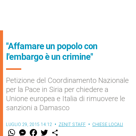
"Affamare un popolo con
l'embargo è un crimine"
Petizione del Coordinamento Nazionale
per la Pace in Siria per chiedere a
Unione europea e Italia di rimuovere le
sanzioni a Damasco
LUGLIO 29, 2015 14:12
ZENIT STAFF
CHIESE LOCALI
W
M
F
T
S
h
e
a
w
h