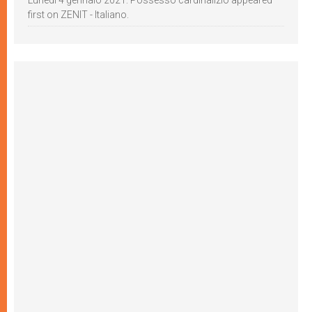
Lunedì 4 gennaio 2021: Possesso cardinalizio appeared
first on ZENIT - Italiano.