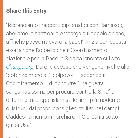
a
s
c
i
a
t
s
e
t
r
Share this Entry
s
e
b
t
e
A
n
o
e
p
g
o
r
“Riprendiamo i rapporti diplomatici con Damasco,
p
e
k
aboliamo le sanzioni e embargo sul popolo siriano,
r
affinché possa ritrovare la pace!”. Inizia con questa
esortazione l’appello che il Coordinamento
Nazionale per la Pace in Siria ha lanciato sul sito
Change.org
. Dure le accuse che vengono rivolte alle
“potenze mondiali”, colpevoli – secondo il
Coordinamento – di condurre “una guerra
sanguinosissima per procura contro la Siria” e
di fornire “ai gruppi islamisti le armi più moderne,
di istruirli dai propri consiglieri militari nei campi
d’addestramento in Turchia e in Giordania sotto
guida Usa”.