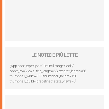
LE NOTIZIE PIÙ LETTE
[wpp post_type='post' limit=4 range='daily'
order_by='views' title_length=68 excerpt_length=68
thumbnail_width=150 thumbnail_height=150
thumbnail_build='predefined' stats_views=0]