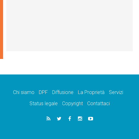
Chi siamo
DPF
Diffusione
La Proprietà
Servizi
Status legale
Copyright
Contattaci