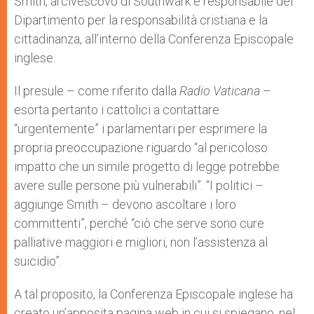
Smith, arcivescovo di Southwark e responsabile del
Dipartimento per la responsabilità cristiana e la
cittadinanza, all’interno della Conferenza Episcopale
inglese.
Il presule – come riferito dalla
Radio Vaticana
–
esorta pertanto i cattolici a contattare
“urgentemente” i parlamentari per esprimere la
propria preoccupazione riguardo “al pericoloso
impatto che un simile progetto di legge potrebbe
avere sulle persone più vulnerabili”. “I politici –
aggiunge Smith – devono ascoltare i loro
committenti”, perché “ciò che serve sono cure
palliative maggiori e migliori, non l’assistenza al
suicidio”.
A tal proposito, la Conferenza Episcopale inglese ha
creato un’apposita pagina web in cui si spiegano, nel