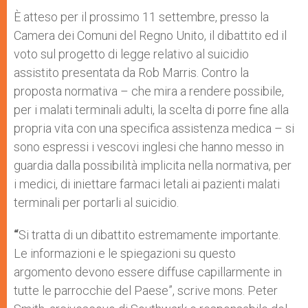
A
n
o
e
p
g
o
r
È atteso per il prossimo 11 settembre, presso la
p
e
k
Camera dei Comuni del Regno Unito, il dibattito ed il
r
voto sul progetto di legge relativo al suicidio
assistito presentata da Rob Marris. Contro la
proposta normativa – che mira a rendere possibile,
per i malati terminali adulti, la scelta di porre fine alla
propria vita con una specifica assistenza medica – si
sono espressi i vescovi inglesi che hanno messo in
guardia dalla possibilità implicita nella normativa, per
i medici, di iniettare farmaci letali ai pazienti malati
terminali per portarli al suicidio.
“
Si tratta di un dibattito estremamente importante.
Le informazioni e le spiegazioni su questo
argomento devono essere diffuse capillarmente in
tutte le parrocchie del Paese”, scrive mons. Peter