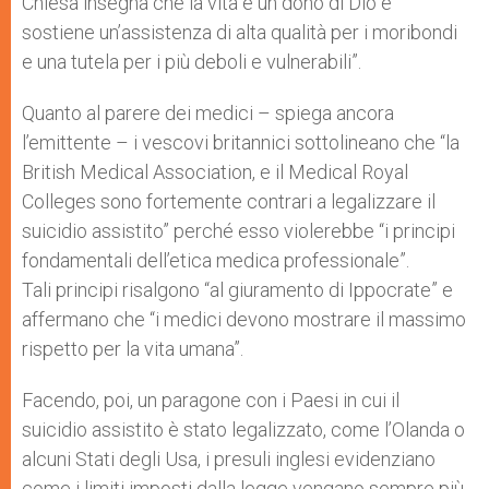
Chiesa insegna che la vita è un dono di Dio e
sostiene un’assistenza di alta qualità per i moribondi
e una tutela per i più deboli e vulnerabili”.
Quanto al parere dei medici – spiega ancora
l’emittente – i vescovi britannici sottolineano che “la
British Medical Association, e il Medical Royal
Colleges sono fortemente contrari a legalizzare il
suicidio assistito” perché esso violerebbe “i principi
fondamentali dell’etica medica professionale”.
Tali principi risalgono “al giuramento di Ippocrate” e
affermano che “i medici devono mostrare il massimo
rispetto per la vita umana”.
Facendo, poi, un paragone con i Paesi in cui il
suicidio assistito è stato legalizzato, come l’Olanda o
alcuni Stati degli Usa, i presuli inglesi evidenziano
come i limiti imposti dalla legge vengano sempre più