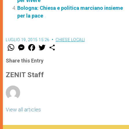
per vivere”
Bologna: Chiesa e politica marciano insieme
per la pace
LUGLIO 19, 2015 15:26
CHIESE LOCALI
W
M
F
T
S
h
e
a
w
h
a
s
c
i
a
t
s
e
t
r
Share this Entry
s
e
b
t
e
A
n
o
e
p
g
o
r
ZENIT Staff
p
e
k
r
View all articles