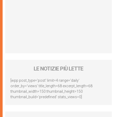
LE NOTIZIE PIÙ LETTE
[wpp post_type='post' limit=4 range='daily'
order_by='views' title_length=68 excerpt_length=68
thumbnail_width=150 thumbnail_height=150
thumbnail_build='predefined' stats_views=0]