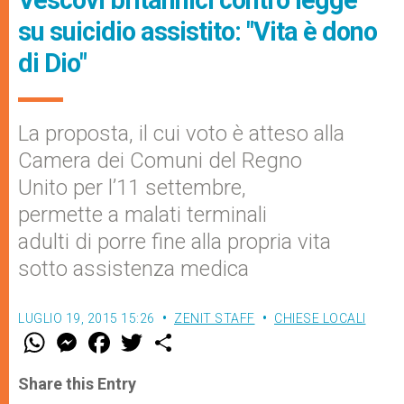
Vescovi britannici contro legge
su suicidio assistito: "Vita è dono
di Dio"
La proposta, il cui voto è atteso alla
Camera dei Comuni del Regno
Unito per l’11 settembre,
permette a malati terminali
adulti di porre fine alla propria vita
sotto assistenza medica
LUGLIO 19, 2015 15:26
ZENIT STAFF
CHIESE LOCALI
W
M
F
T
S
h
e
a
w
h
a
s
c
i
a
t
s
e
t
r
Share this Entry
s
e
b
t
e