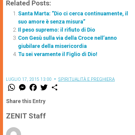
Related Posts:
Santa Marta: “Dio ci cerca continuamente, il
suo amore è senza misura”
Il peso supremo: il rifiuto di Dio
Con Gesù sulla via della Croce nell’anno
giubilare della misericordia
Tu sei veramente il Figlio di Dio!
LUGLIO 17, 2015 13:00
SPIRITUALITÀ E PREGHIERA
W
M
F
T
S
h
e
a
w
h
a
s
c
i
a
t
s
e
t
r
Share this Entry
s
e
b
t
e
A
n
o
e
p
g
o
r
ZENIT Staff
p
e
k
r