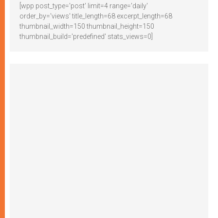
[wpp post_type='post' limit=4 range='daily'
order_by='views' title_length=68 excerpt_length=68
thumbnail_width=150 thumbnail_height=150
thumbnail_build='predefined' stats_views=0]