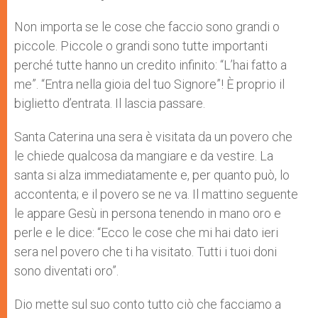
s
e
b
t
e
A
n
o
e
p
g
o
r
Non importa se le cose che faccio sono grandi o
p
e
k
piccole. Piccole o grandi sono tutte importanti
r
perché tutte hanno un credito infinito: “L’hai fatto a
me”. “Entra nella gioia del tuo Signore”! È proprio il
biglietto d’entrata. Il lascia passare.
Santa Caterina una sera è visitata da un povero che
le chiede qualcosa da mangiare e da vestire. La
santa si alza immediatamente e, per quanto può, lo
accontenta; e il povero se ne va. Il mattino seguente
le appare Gesù in persona tenendo in mano oro e
perle e le dice: “Ecco le cose che mi hai dato ieri
sera nel povero che ti ha visitato. Tutti i tuoi doni
sono diventati oro”.
Dio mette sul suo conto tutto ciò che facciamo a