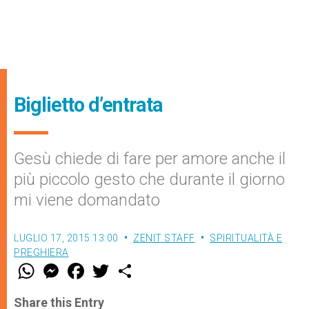
Biglietto d’entrata
Gesù chiede di fare per amore anche il
più piccolo gesto che durante il giorno
mi viene domandato
LUGLIO 17, 2015 13:00
ZENIT STAFF
SPIRITUALITÀ E
PREGHIERA
W
M
F
T
S
h
e
a
w
h
a
s
c
i
a
t
s
e
t
r
Share this Entry