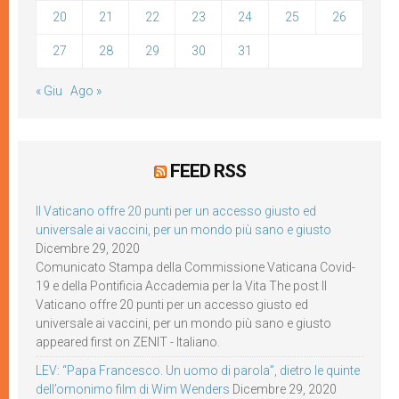
20
21
22
23
24
25
26
27
28
29
30
31
« Giu
Ago »
FEED RSS
Il Vaticano offre 20 punti per un accesso giusto ed
universale ai vaccini, per un mondo più sano e giusto
Dicembre 29, 2020
Comunicato Stampa della Commissione Vaticana Covid-
19 e della Pontificia Accademia per la Vita The post Il
Vaticano offre 20 punti per un accesso giusto ed
universale ai vaccini, per un mondo più sano e giusto
appeared first on ZENIT - Italiano.
LEV: “Papa Francesco. Un uomo di parola”, dietro le quinte
dell’omonimo film di Wim Wenders
Dicembre 29, 2020